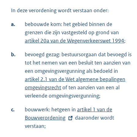
In deze verordening wordt verstaan onder:
a.
bebouwde kom: het gebied binnen de
grenzen die zijn vastgesteld op grond van
artikel 20a van de Wegenverkeerswet 1994
;
b.
bevoegd gezag: bestuursorgaan dat bevoegd is
tot het nemen van een besluit ten aanzien van
een omgevingsvergunning als bedoeld in
artikel 2.1 van de Wet algemene bepalingen
omgevingsrecht
of ten aanzien van een al
verleende omgevingsvergunning;
c.
bouwwerk: hetgeen in
E
artikel 1 van de
Bouwverordening
daaronder wordt
x
verstaan;
t
e