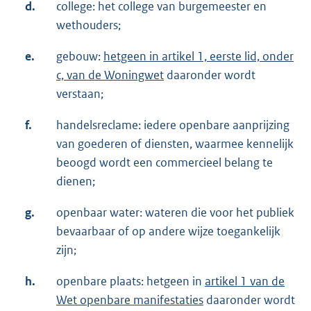
d.
college: het college van burgemeester en
r
wethouders;
n
e
e.
gebouw:
hetgeen in artikel 1, eerste lid, onder
l
c, van de Woningwet
daaronder wordt
i
verstaan;
n
f.
handelsreclame: iedere openbare aanprijzing
k
van goederen of diensten, waarmee kennelijk
:
beoogd wordt een commercieel belang te
dienen;
g.
openbaar water: wateren die voor het publiek
bevaarbaar of op andere wijze toegankelijk
zijn;
h.
openbare plaats: hetgeen in
artikel 1 van de
Wet openbare manifestaties
daaronder wordt