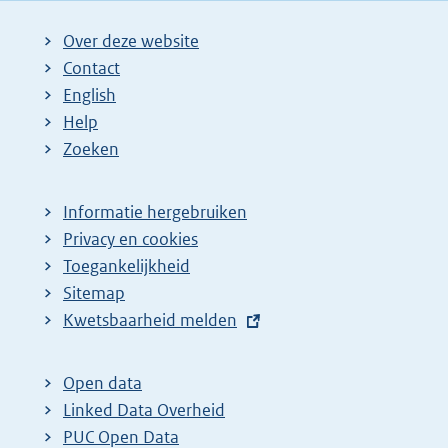
Over deze website
Contact
English
Help
Zoeken
Informatie hergebruiken
Privacy en cookies
Toegankelijkheid
Sitemap
E
Kwetsbaarheid melden
x
t
Open data
e
Linked Data Overheid
r
PUC Open Data