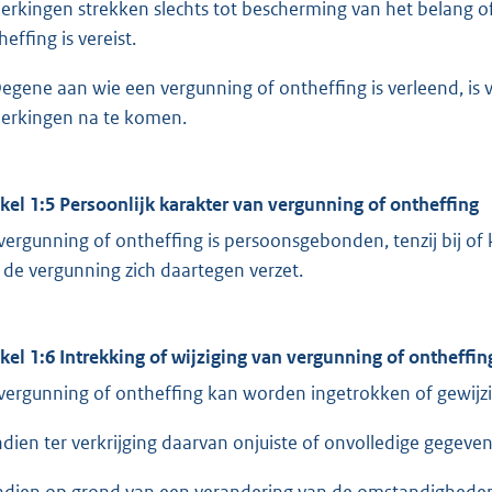
erkingen strekken slechts tot bescherming van het belang 
effing is vereist.
Degene aan wie een vergunning of ontheffing is verleend, is
erkingen na te komen.
ikel 1:5 Persoonlijk karakter van vergunning of ontheffing
vergunning of ontheffing is persoonsgebonden, tenzij bij of
 de vergunning zich daartegen verzet.
ikel 1:6 Intrekking of wijziging van vergunning of ontheffin
vergunning of ontheffing kan worden ingetrokken of gewijzi
indien ter verkrijging daarvan onjuiste of onvolledige gegevens
indien op grond van een verandering van de omstandigheden