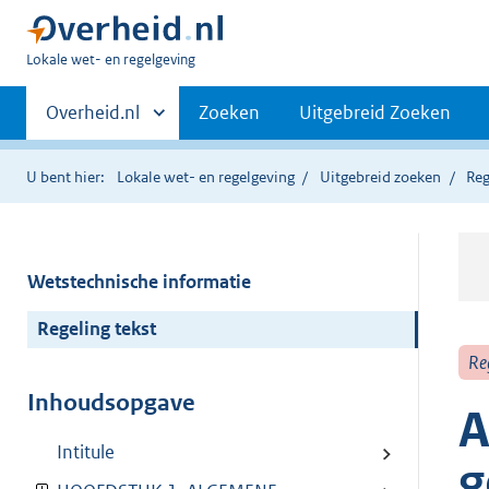
U
Lokale wet- en regelgeving
bent
Primaire
hier:
Andere
Overheid.nl
Zoeken
Uitgebreid Zoeken
sites
navigatie
binnen
U bent hier:
Lokale wet- en regelgeving
Uitgebreid zoeken
Reg
Wetstechnische informatie
Regeling tekst
Re
Inhoudsopgave
A
Intitule
g