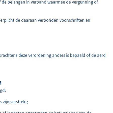
of de belangen in verband waarmee de vergunning of
 verplicht de daaraan verbonden voorschriften en
 krachtens deze verordening anders is bepaald of de aard
g
gd:
 zijn verstrekt;
 of inzichten opgetreden na het verlenen van de