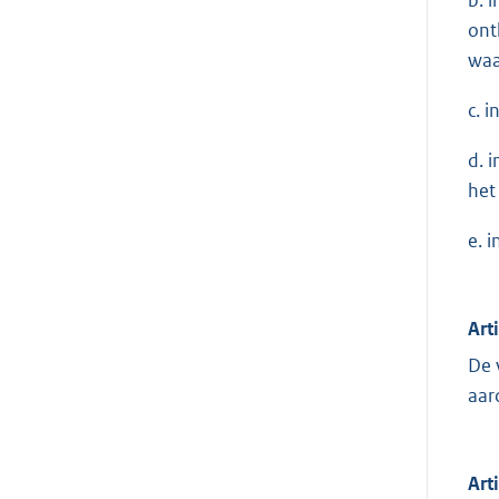
ont
waa
c. 
d. 
het
e. 
Art
De 
aar
Art