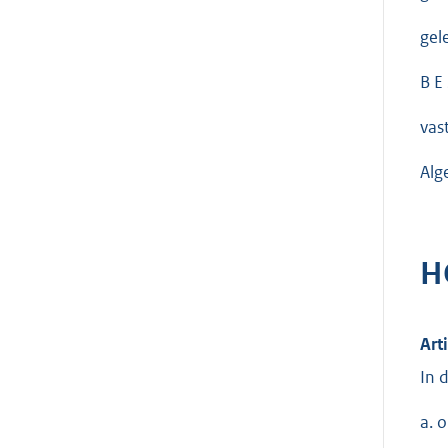
gel
B E 
vas
Alg
H
Art
In 
a. 