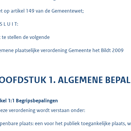
et op artikel 149 van de Gemeentewet;
S L U I T:
t te stellen de volgende
emene plaatselijke verordening Gemeente het Bildt 2009
OOFDSTUK 1. ALGEMENE BEPA
ikel 1:1 Begripsbepalingen
deze verordening wordt verstaan onder:
openbare plaats: een voor het publiek toegankelijke plaats,