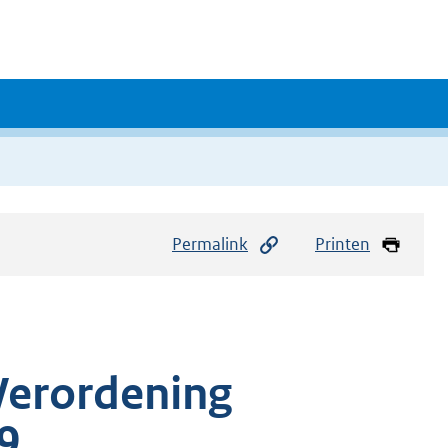
Permalink
Printen
Verordening
9