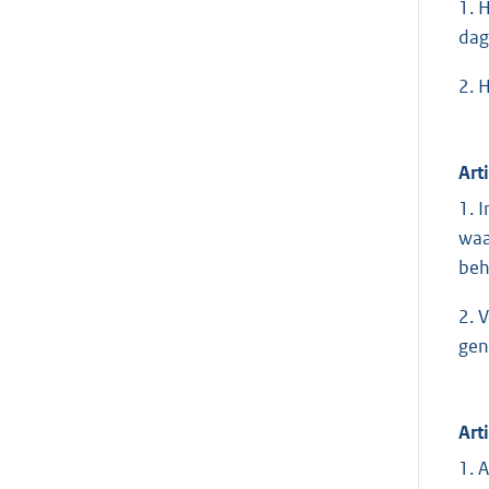
1. 
dag
2. 
Art
1. 
waa
beh
2. 
gen
Art
1. 