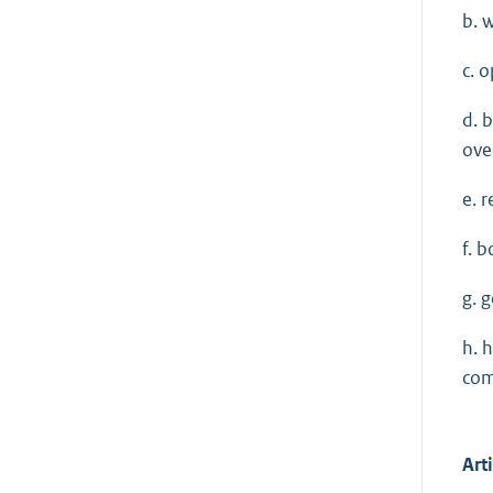
b. 
c. 
d. 
ove
e. 
f. 
g. 
h. 
com
Art