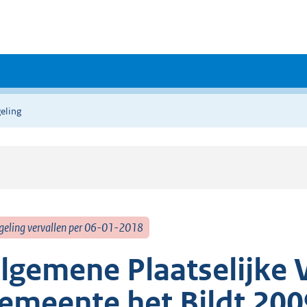
eling
geling vervallen per 06-01-2018
lgemene Plaatselijke 
emeente het Bildt 200