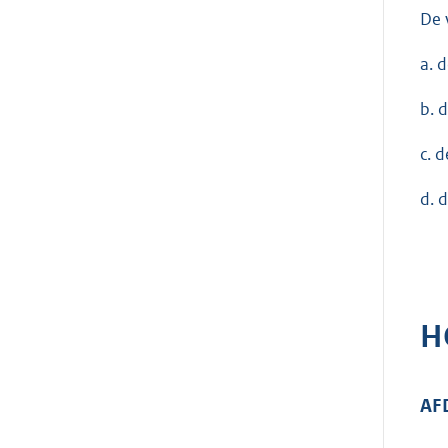
De 
a. 
b. 
c. 
d. 
H
AF