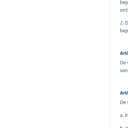
bep
onth
2. 
bep
Art
De 
van
Art
De 
a. 
b. 