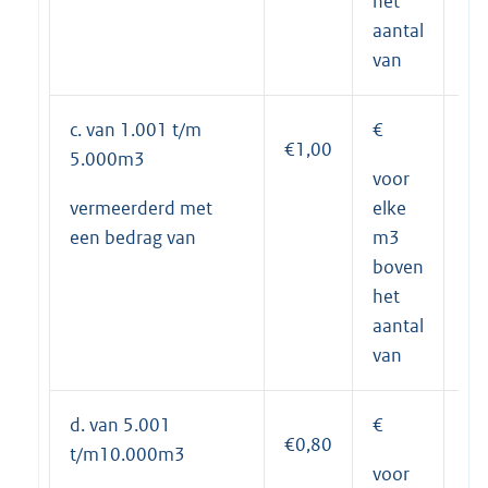
het
aantal
van
c. van 1.001 t/m
€
1.
€1,00
5.000m3
voor
vermeerderd met
elke
een bedrag van
m3
boven
het
aantal
van
d. van 5.001
€
5.
€0,80
t/m10.000m3
voor