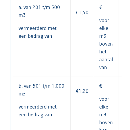
a. van 201 t/m 500
€
19
€1,50
m3
voor
vermeerderd met
elke
een bedrag van
m3
boven
het
aantal
van
b. van 501 t/m 1.000
€
64
€1,20
m3
voor
vermeerderd met
elke
een bedrag van
m3
boven