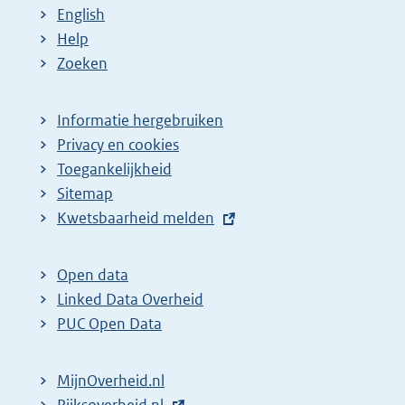
English
Help
Zoeken
Informatie hergebruiken
Privacy en cookies
Toegankelijkheid
Sitemap
E
Kwetsbaarheid melden
x
t
Open data
e
Linked Data Overheid
r
PUC Open Data
n
e
MijnOverheid.nl
l