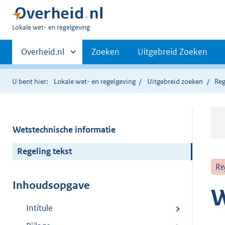
U
Lokale wet- en regelgeving
bent
Primaire
hier:
Andere
Overheid.nl
Zoeken
Uitgebreid Zoeken
sites
navigatie
binnen
U bent hier:
Lokale wet- en regelgeving
Uitgebreid zoeken
Reg
Wetstechnische informatie
Regeling tekst
Re
Inhoudsopgave
W
Intitule