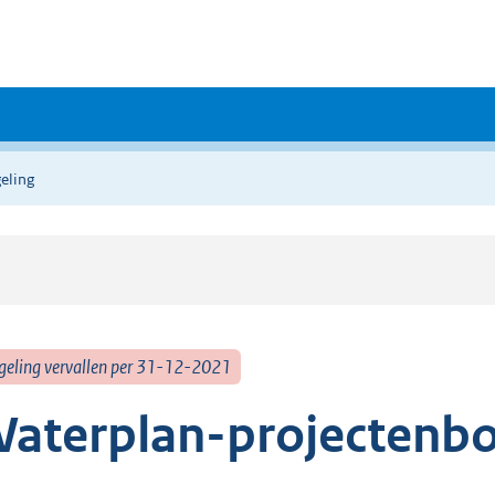
eling
geling vervallen per 31-12-2021
aterplan-projectenb