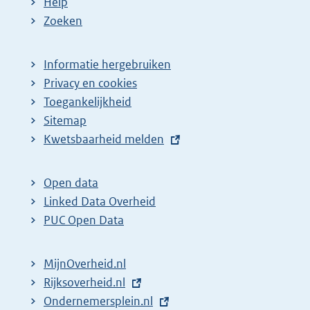
Help
Zoeken
Informatie hergebruiken
Privacy en cookies
Toegankelijkheid
Sitemap
E
Kwetsbaarheid melden
x
t
Open data
e
Linked Data Overheid
r
PUC Open Data
n
e
MijnOverheid.nl
l
E
Rijksoverheid.nl
i
x
E
Ondernemersplein.nl
n