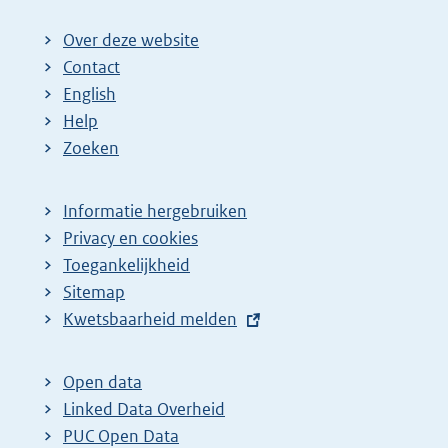
Over deze website
Contact
English
Help
Zoeken
Informatie hergebruiken
Privacy en cookies
Toegankelijkheid
Sitemap
E
Kwetsbaarheid melden
x
t
Open data
e
Linked Data Overheid
r
PUC Open Data