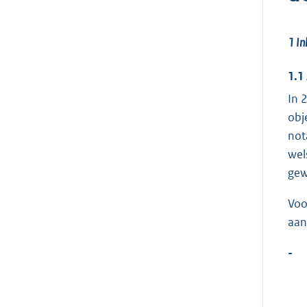
1
In
1.1
In 
obj
not
wel
gew
Voo
aan
-