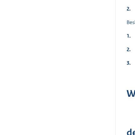
2.
Besl
1.
2.
3.
W
d