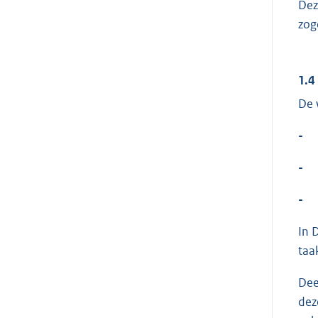
Dez
zog
1.4
De 
-
-
-
In 
taa
Dee
dez