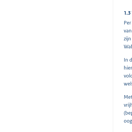
1.3
Per
van
zij
Wab
In 
hie
vol
wel
Met
vri
(be
oog