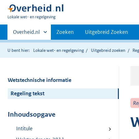
U
Lokale wet- en regelgeving
bent
Primaire
hier:
Andere
Overheid.nl
Zoeken
Uitgebreid Zoeken
sites
navigatie
binnen
U bent hier:
Lokale wet- en regelgeving
Uitgebreid zoeken
Reg
Wetstechnische informatie
Regeling tekst
Re
Inhoudsopgave
W
Intitule