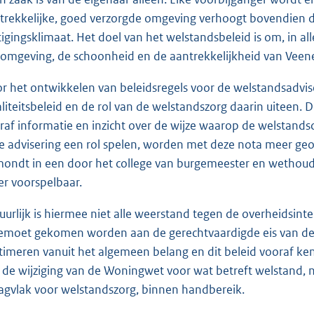
trekkelijke, goed verzorgde omgeving verhoogt bovendien d
tigingsklimaat. Het doel van het welstandsbeleid is om, in al
fomgeving, de schoonheid en de aantrekkelijkheid van Veen
r het ontwikkelen van beleidsregels voor de welstandsadvise
liteitsbeleid en de rol van de welstandszorg daarin uiteen.
raf informatie en inzicht over de wijze waarop de welstandsco
e advisering een rol spelen, worden met deze nota meer ge
mondt in een door het college van burgemeester en wethou
er voorspelbaar.
uurlijk is hiermee niet alle weerstand tegen de overheidsinte
emoet gekomen worden aan de gerechtvaardigde eis van de 
itimeren vanuit het algemeen belang en dit beleid vooraf ke
 de wijziging van de Woningwet voor wat betreft welstand, 
agvlak voor welstandszorg, binnen handbereik.