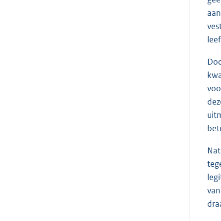
aan
ves
lee
Doo
kwa
voo
dez
uit
bet
Nat
teg
leg
van
dra