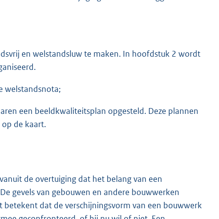
dsvrij en welstandsluw te maken. In hoofdstuk 2 wordt
ganiseerd.
e welstandsnota;
 jaren een beeldkwaliteitsplan opgesteld. Deze plannen
 op de kaart.
anuit de overtuiging dat het belang van een
. De gevels van gebouwen en andere bouwwerken
t betekent dat de verschijningsvorm van een bouwwerk
mee geconfronteerd, of hij nu wil of niet. Een