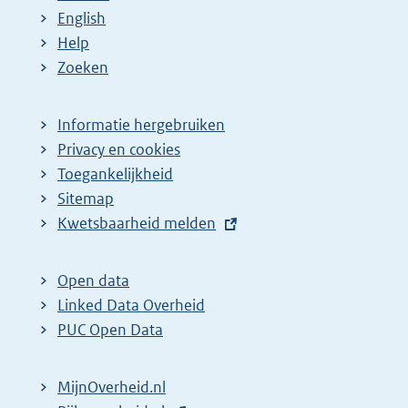
English
Help
Zoeken
Informatie hergebruiken
Privacy en cookies
Toegankelijkheid
Sitemap
E
Kwetsbaarheid melden
x
t
Open data
e
Linked Data Overheid
r
PUC Open Data
n
e
MijnOverheid.nl
l