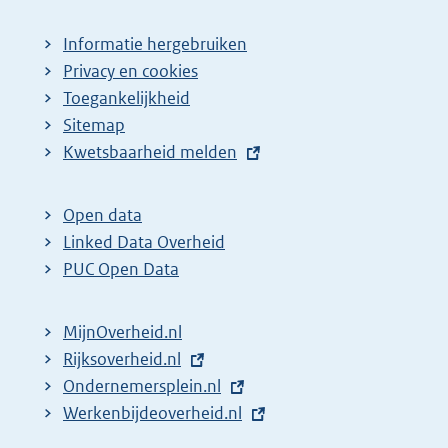
Informatie hergebruiken
Privacy en cookies
Toegankelijkheid
Sitemap
E
Kwetsbaarheid melden
x
t
Open data
e
Linked Data Overheid
r
PUC Open Data
n
e
MijnOverheid.nl
l
E
Rijksoverheid.nl
i
x
E
Ondernemersplein.nl
n
t
x
E
Werkenbijdeoverheid.nl
k
e
t
x