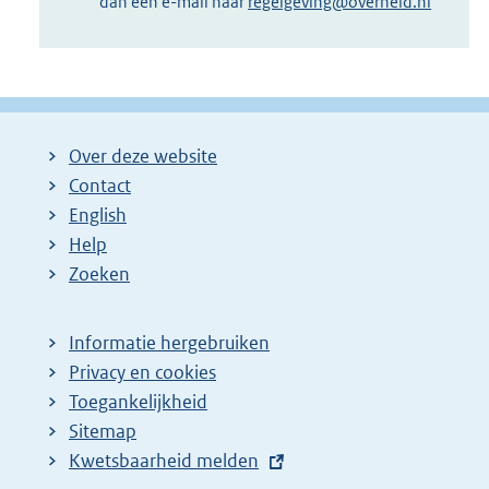
dan een e-mail naar
regelgeving@overheid.nl
Over deze website
Contact
English
Help
Zoeken
Informatie hergebruiken
Privacy en cookies
Toegankelijkheid
Sitemap
E
Kwetsbaarheid melden