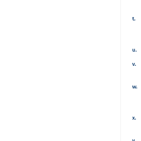
t.
u.
v.
w.
x.
y.