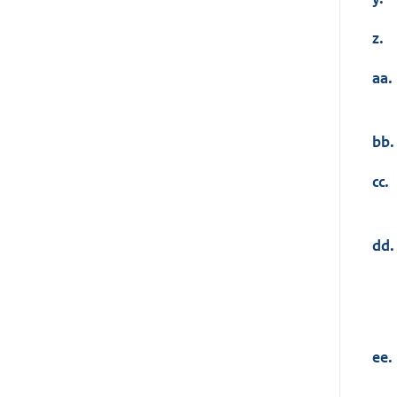
z.
aa.
bb.
cc.
dd.
ee.