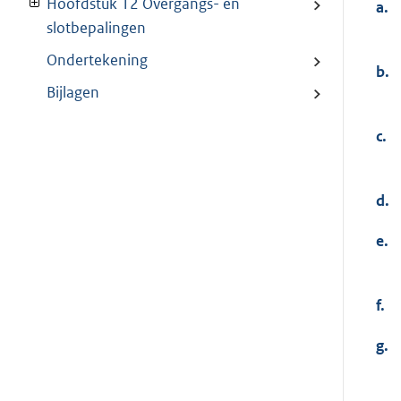
Hoofdstuk 12 Overgangs- en
a.
slotbepalingen
Ondertekening
b.
Bijlagen
c.
d.
e.
f.
g.