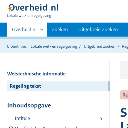
U
Lokale wet- en regelgeving
bent
Primaire
hier:
Andere
Overheid.nl
Zoeken
Uitgebreid Zoeken
sites
navigatie
binnen
U bent hier:
Lokale wet- en regelgeving
Uitgebreid zoeken
Reg
Wetstechnische informatie
Regeling tekst
Re
Inhoudsopgave
S
Intitule
L