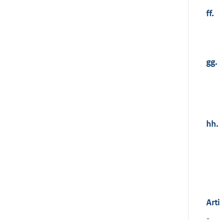
ff.
gg.
hh.
Art
-