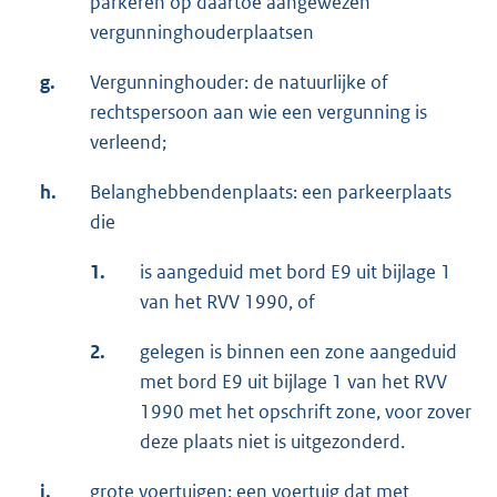
parkeren op daartoe aangewezen
vergunninghouderplaatsen
g.
Vergunninghouder: de natuurlijke of
rechtspersoon aan wie een vergunning is
verleend;
h.
Belanghebbendenplaats: een parkeerplaats
die
1.
is aangeduid met bord E9 uit bijlage 1
van het RVV 1990, of
2.
gelegen is binnen een zone aangeduid
met bord E9 uit bijlage 1 van het RVV
1990 met het opschrift zone, voor zover
deze plaats niet is uitgezonderd.
i.
grote voertuigen: een voertuig dat met