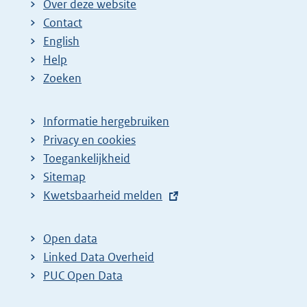
Over deze website
Contact
English
Help
Zoeken
Informatie hergebruiken
Privacy en cookies
Toegankelijkheid
Sitemap
E
Kwetsbaarheid melden
x
t
Open data
e
Linked Data Overheid
r
PUC Open Data
n
e