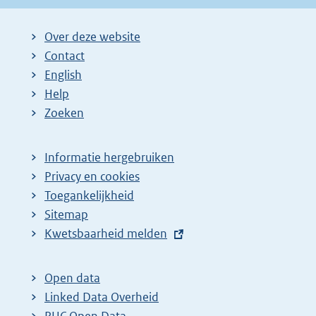
Over deze website
Contact
English
Help
Zoeken
Informatie hergebruiken
Privacy en cookies
Toegankelijkheid
Sitemap
E
Kwetsbaarheid melden
x
t
Open data
e
Linked Data Overheid
r
PUC Open Data