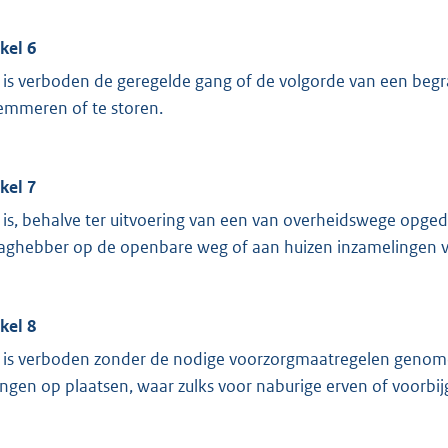
ikel 6
 is verboden de geregelde gang of de volgorde van een begr
emmeren of te storen.
ikel 7
 is, behalve ter uitvoering van een van overheidswege opge
aghebber op de openbare weg of aan huizen inzamelingen v
ikel 8
 is verboden zonder de nodige voorzorgmaatregelen genome
ingen op plaatsen, waar zulks voor naburige erven of voorbijga