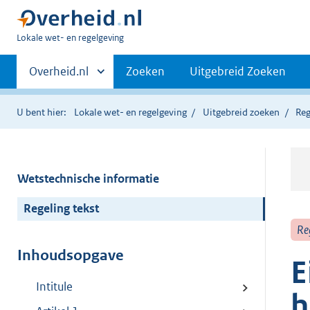
U
Lokale wet- en regelgeving
bent
Primaire
hier:
Andere
Overheid.nl
Zoeken
Uitgebreid Zoeken
sites
navigatie
binnen
U bent hier:
Lokale wet- en regelgeving
Uitgebreid zoeken
Reg
Wetstechnische informatie
Regeling tekst
Re
Inhoudsopgave
E
Intitule
h