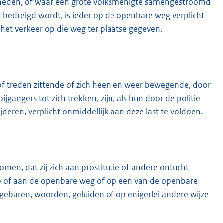
kheden, of waar een grote volksmenigte samengestroomd
of bedreigd wordt, is ieder op de openbare weg verplicht
 het verkeer op die weg ter plaatse gegeven.
f treden zittende of zich heen en weer bewegende, door
gangers tot zich trekken, zijn, als hun door de politie
deren, verplicht onmiddellijk aan deze last te voldoen.
men, dat zij zich aan prostitutie of andere ontucht
p of aan de openbare weg of op een van de openbare
baren, woorden, geluiden of op enigerlei andere wijze