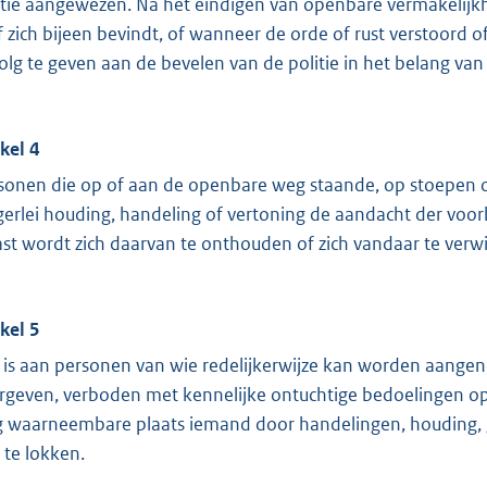
itie aangewezen. Na het eindigen van openbare vermakelij
of zich bijeen bevindt, of wanneer de orde of rust verstoord 
olg te geven aan de bevelen van de politie in het belang van
ikel 4
sonen die op of aan de openbare weg staande, op stoepen o
gerlei houding, handeling of vertoning de aandacht der voorbij
ast wordt zich daarvan te onthouden of zich vandaar te verwij
ikel 5
 is aan personen van wie redelijkerwijze kan worden aangeno
rgeven, verboden met kennelijke ontuchtige bedoelingen o
 waarneembare plaats iemand door handelingen, houding, ge
 te lokken.