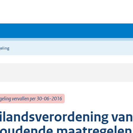
eling
geling vervallen per 30-06-2016
ilandsverordening van
oudende maatregelen 