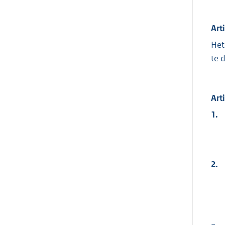
Art
Het
te 
Art
1.
2.