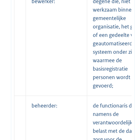
bewerker:
degene die, niet
werkzaam binnen d
gemeentelijke
organisatie, het geh
of een gedeelte van
geautomatiseerde
systeem onder zich 
waarmee de
basisregistratie
personen wordt
gevoerd;
beheerder:
de functionaris die
namens de
verantwoordelijke is
belast met de dageli
zorg voor de