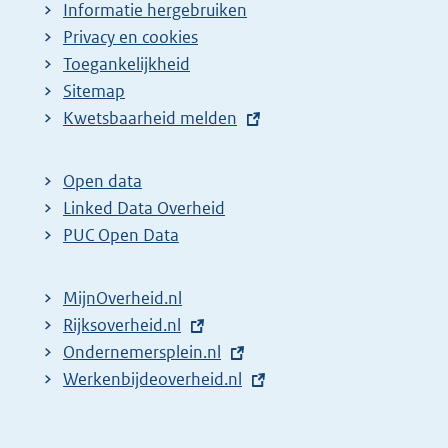
Informatie hergebruiken
Privacy en cookies
Toegankelijkheid
Sitemap
E
Kwetsbaarheid melden
x
t
Open data
e
Linked Data Overheid
r
PUC Open Data
n
e
MijnOverheid.nl
l
E
Rijksoverheid.nl
i
x
E
Ondernemersplein.nl
n
t
x
E
Werkenbijdeoverheid.nl
k
e
t
x
:
r
e
t