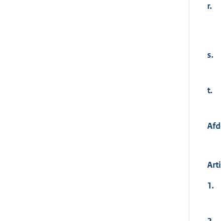
r.
s.
t.
Afd
Art
1.
2.