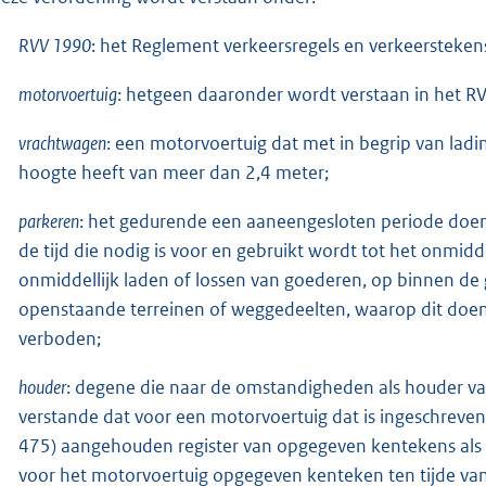
RVV 1990
: het Reglement verkeersregels en verkeerstekens
motorvoertuig
: hetgeen daaronder wordt verstaan in het R
vrachtwagen
: een motorvoertuig dat met in begrip van lad
hoogte heeft van meer dan 2,4 meter;
parkeren
: het gedurende een aaneengesloten periode doen
de tijd die nodig is voor en gebruikt wordt tot het onmidd
onmiddellijk laden of lossen van goederen, op binnen d
openstaande terreinen of weggedeelten, waarop dit doen of
verboden;
houder
: degene die naar de omstandigheden als houder v
verstande dat voor een motorvoertuig dat is ingeschreve
475) aangehouden register van opgegeven kentekens al
voor het motorvoertuig opgegeven kenteken ten tijde van 