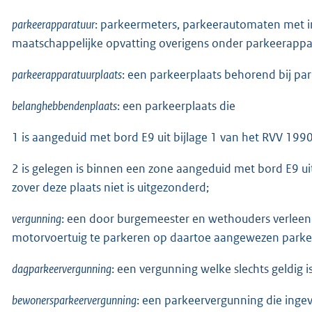
parkeerapparatuur
: parkeermeters, parkeerautomaten met 
maatschappelijke opvatting overigens onder parkeerappa
parkeerapparatuurplaats
: een parkeerplaats behorend bij pa
belanghebbendenplaats
: een parkeerplaats die
1 is aangeduid met bord E9 uit bijlage 1 van het RVV 1990
2 is gelegen is binnen een zone aangeduid met bord E9 ui
zover deze plaats niet is uitgezonderd;
vergunning
: een door burgemeester en wethouders verleend
motorvoertuig te parkeren op daartoe aangewezen park
dagparkeervergunning
: een vergunning welke slechts geldig
bewonersparkeervergunning
: een parkeervergunning die ingev