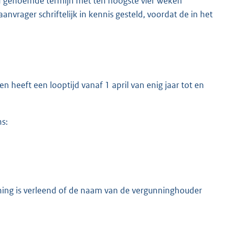
d genoemde termijn met ten hoogste vier weken
nvrager schriftelijk in kennis gesteld, voordat de in het
 heeft een looptijd vanaf 1 april van enig jaar tot en
s:
ing is verleend of de naam van de vergunninghouder