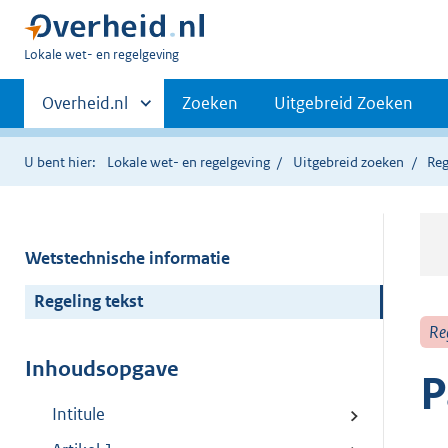
U
Lokale wet- en regelgeving
bent
Primaire
hier:
Andere
Overheid.nl
Zoeken
Uitgebreid Zoeken
sites
navigatie
binnen
U bent hier:
Lokale wet- en regelgeving
Uitgebreid zoeken
Reg
Wetstechnische informatie
Regeling tekst
Re
Inhoudsopgave
P
Intitule