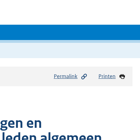
Permalink
Printen
ngen en
 leden algemeen