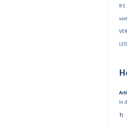
B E 
vast
VE
LED
H
Art
In 
1)