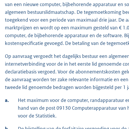
van een nieuwe computer, bijbehorende apparatuur en sof
algemeen bestuurslidmaatschap. De tegemoetkoming bed
toegekend voor een periode van maximaal drie jaar. De
marktprijzen en wordt op een maximum gesteld van € 1.0
computer, de bijbehorende apparatuur en de software. Bij
kostenspecificatie gevoegd. De betaling van de tegemoet
Op aanvraag vergoedt het dagelijks bestuur een algemee
internetverbinding voor de in het eerste lid genoemde 
declaratiebasis vergoed. Voor de abonnementskosten geldt
de aanvraag worden ter zake relevante informatie en een 
tweede lid genoemde bedragen worden bijgesteld per 1 ja
a.
Het maximum voor de computer, randapparatuur en 
hand van de post 09130 Computerapparatuur van he
voor de Statistiek.
b.
De bijstelling van de forfaitaire vergoeding voor 