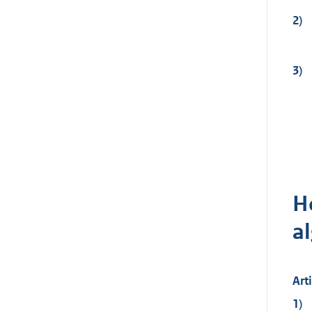
2)
3)
H
a
Art
1)