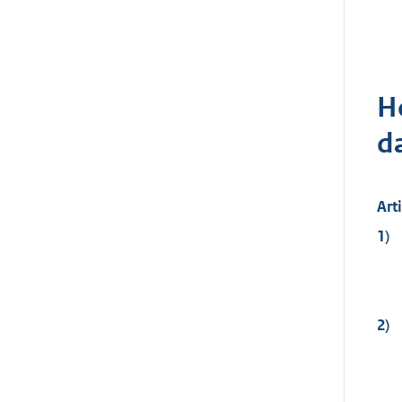
H
d
Art
1)
2)