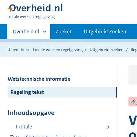
U
Lokale wet- en regelgeving
bent
Primaire
hier:
Andere
Overheid.nl
Zoeken
Uitgebreid Zoeken
sites
navigatie
binnen
U bent hier:
Lokale wet- en regelgeving
Uitgebreid zoeken
Reg
Wetstechnische informatie
Regeling tekst
Re
Inhoudsopgave
V
Intitule
o