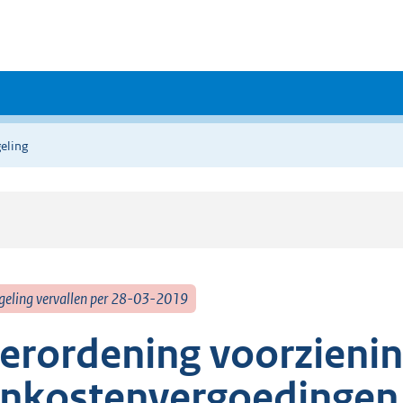
eling
geling vervallen per 28-03-2019
erordening voorzieni
nkostenvergoedingen