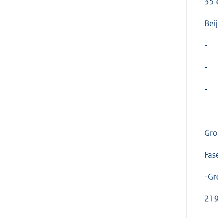
35 
Bei
-
-
-
Gro
Fas
-Gr
219