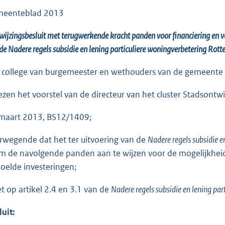
eenteblad 2013
ijzingsbesluit met terugwerkende kracht panden voor financiering en vas
de Nadere regels subsidie en lening particuliere w
oningverbetering Rot
 college van burgemeester en wethouders van de gemeente
ezen het voorstel van de directeur van het cluster Stadsontw
maart 2013, BS12/1409;
rwegende dat het ter uitvoering van de
Nadere regels subsidie 
om de navolgende panden aan te wijzen voor de mogelijkheid v
oelde investeringen;
et op artikel 2.4 en 3.1 van de
Nadere regels subsidie en lening p
luit: