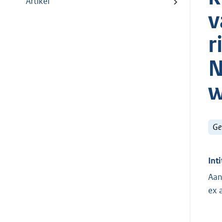
Artikel
v
r
N
w
Ge
Inti
Aan
ex 