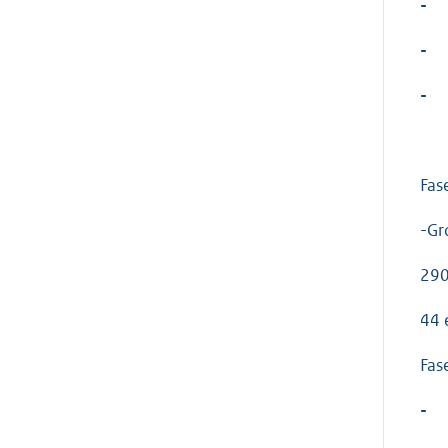
-
-
-
Fas
-Gr
290
44 
Fas
-