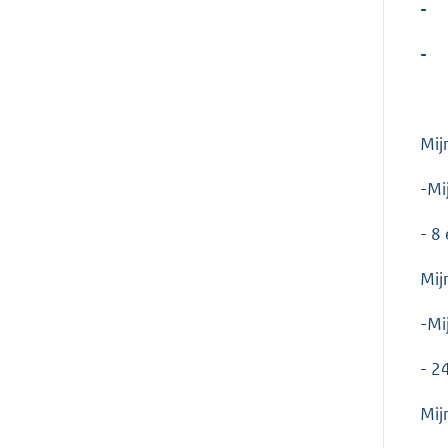
-
-
Mij
-Mi
- 8
Mij
-Mi
- 2
Mij