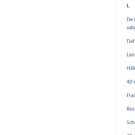
I.
De 
subs
Dah
Lan
Hil
40 
Fra
Roc
Sch