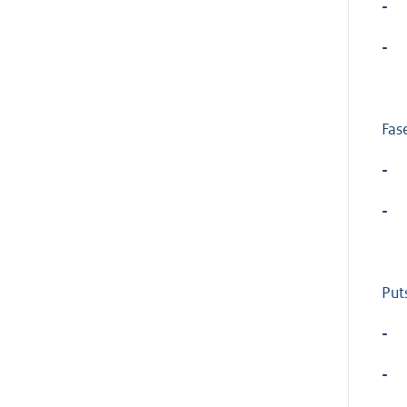
-
-
Fas
-
-
Put
-
-