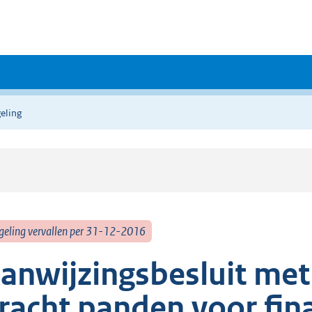
eling
geling vervallen per 31-12-2016
anwijzingsbesluit me
racht panden voor fin