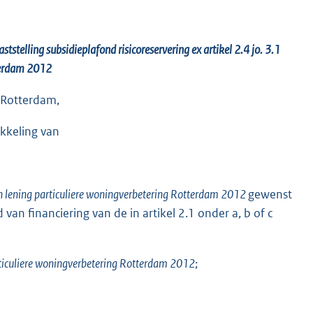
tstelling subsidieplafond risicoreservering ex art
ikel
2.4 jo. 3.1
terdam 2012
 Rotterdam,
ikkeling van
en lening particuliere woningverbetering Rotterdam 2012
gewenst
an financiering van de in artikel 2.1 onder a, b of c
articuliere woningverbetering Rotterdam 2012
;