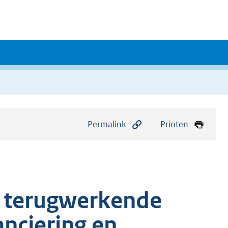
Permalink
Printen
t terugwerkende
anciering en