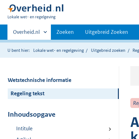
U
Lokale wet- en regelgeving
bent
Primaire
hier:
Andere
Overheid.nl
Zoeken
Uitgebreid Zoeken
sites
navigatie
binnen
U bent hier:
Lokale wet- en regelgeving
Uitgebreid zoeken
Reg
Wetstechnische informatie
Regeling tekst
Re
Inhoudsopgave
A
Intitule
k