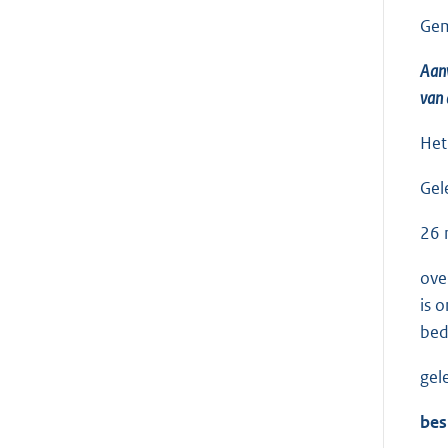
Gem
Aanw
van 
Het
Gel
26 
ove
is 
bed
gel
b
es