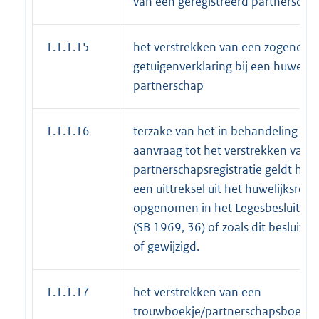
van een geregistreerd partnerschap
1.1.1.15
het verstrekken van een zogenoe
getuigenverklaring bij een huwelijk
partnerschap
1.1.1.16
terzake van het in behandeling n
aanvraag tot het verstrekken van ee
partnerschapsregistratie geldt hetze
een uittreksel uit het huwelijksregist
opgenomen in het Legesbesluit akt
(SB 1969, 36) of zoals dit besluit la
of gewijzigd.
1.1.1.17
het verstrekken van een
trouwboekje/partnerschapsboekje o