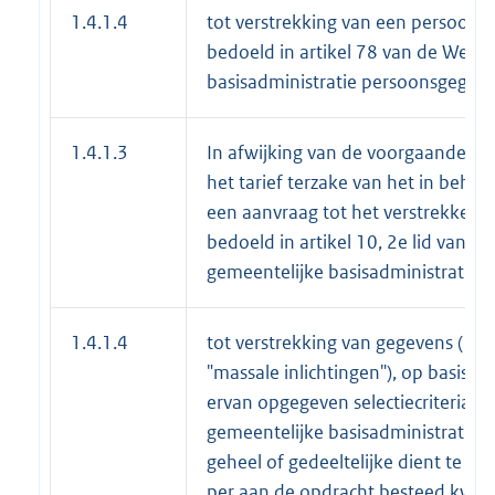
1.4.1.4
tot verstrekking van een persoonlij
bedoeld in artikel 78 van de Wet 
basisadministratie persoonsgegev
1.4.1.3
In afwijking van de voorgaande o
het tarief terzake van het in beh
een aanvraag tot het verstrekken 
bedoeld in artikel 10, 2e lid van het
gemeentelijke basisadministratie
1.4.1.4
tot verstrekking van gegevens ( 
"massale inlichtingen"), op basis v
ervan opgegeven selectiecriteria w
gemeentelijke basisadministratie
geheel of gedeeltelijke dient te w
per aan de opdracht besteed kwart