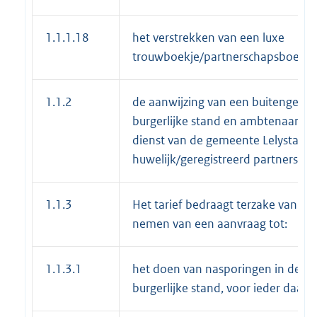
1.1.1.18
het verstrekken van een luxe
trouwboekje/partnerschapsboekje o
1.1.2
de aanwijzing van een buitengew
burgerlijke stand en ambtenaar burg
dienst van de gemeente Lelystad) 
huwelijk/geregistreerd partnersch
1.1.3
Het tarief bedraagt terzake van he
nemen van een aanvraag tot:
1.1.3.1
het doen van nasporingen in de reg
burgerlijke stand, voor ieder daar