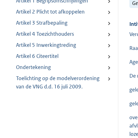
Artikel 1 Begripsomschrijvingen
Ge
Artikel 2 Plicht tot afkoppelen
Artikel 3 Strafbepaling
Inti
Artikel 4 Toezichthouders
Ver
Artikel 5 Inwerkingtreding
Raa
Artikel 6 Citeertitel
Age
Ondertekening
De 
Toelichting op de modelverordening
van de VNG d.d. 16 juli 2009.
gel
gel
ove
afv
loz