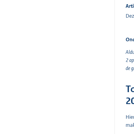
Arti
Dez
Ond
Aldu
2 ap
de gr
T
2
Hie
mak