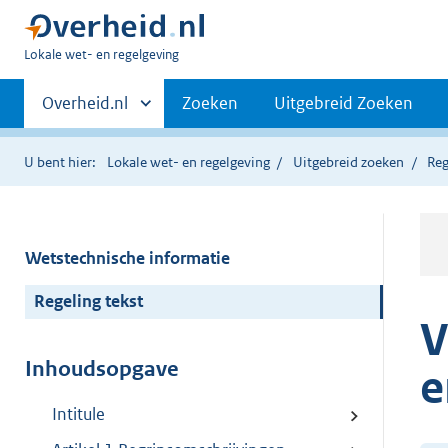
U
Lokale wet- en regelgeving
bent
Primaire
hier:
Andere
Overheid.nl
Zoeken
Uitgebreid Zoeken
sites
navigatie
binnen
U bent hier:
Lokale wet- en regelgeving
Uitgebreid zoeken
Reg
Wetstechnische informatie
Regeling tekst
V
Inhoudsopgave
e
Intitule