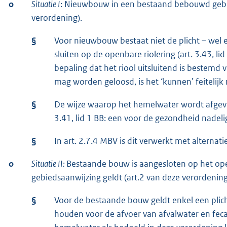
o
Situatie I
: Nieuwbouw in een bestaand bebouwd gebie
verordening).
§
Voor nieuwbouw bestaat niet de plicht – wel
sluiten op de openbare riolering (art. 3.43, li
bepaling dat het riool uitsluitend is bestem
mag worden geloosd, is het ‘kunnen’ feitelijk
§
De wijze waarop het hemelwater wordt afgevoe
3.41, lid 1 BB: een voor de gezondheid nadel
§
In art. 2.7.4 MBV is dit verwerkt met alterna
o
Situatie II:
Bestaande bouw is aangesloten op het ope
gebiedsaanwijzing geldt (art.2 van deze verordening
§
Voor de bestaande bouw geldt enkel een plich
houden voor de afvoer van afvalwater en fecal