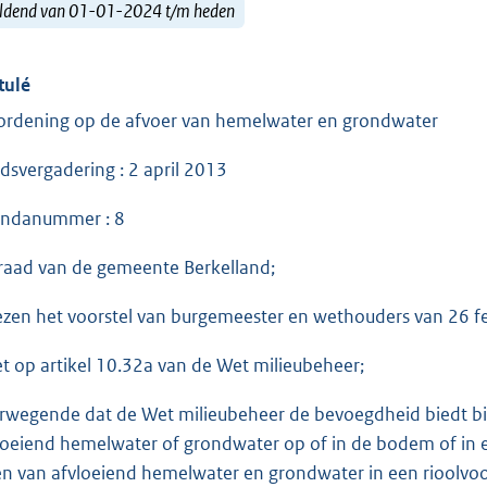
ldend van 01-01-2024 t/m heden
tulé
ordening op de afvoer van hemelwater en grondwater
dsvergadering : 2 april 2013
ndanummer : 8
raad van de gemeente Berkelland;
ezen het voorstel van burgemeester en wethouders van 26 f
et op artikel 10.32a van de Wet milieubeheer;
rwegende dat de Wet milieubeheer de bevoegdheid biedt bij 
loeiend hemelwater of grondwater op of in de bodem of in e
en van afvloeiend hemelwater en grondwater in een rioolvoo