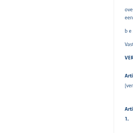
ove
een
b e s
Vast
VE
Art
[ver
Art
1.