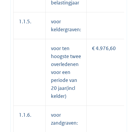
belastingjaar
1.1.5.
voor
keldergraven:
voor ten
€ 4.976,60
hoogste twee
overledenen
voor een
periode van
20 jaar(incl
kelder)
1.1.6.
voor
zandgraven: