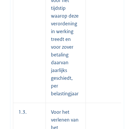
voor het
tijdstip
waarop deze
verordening
in werking
treedt en
voor zover
betaling
daarvan
jaarlijks
geschiedt,
per
belastingjaar
1.3.
Voor het
verlenen van
het