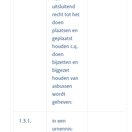
uitsluitend
recht tot het
doen
plaatsen en
geplaatst
houden c.q.
doen
bijzetten en
bijgezet
houden van
asbussen
wordt
geheven:
1.3.1.
in een
urnennis: