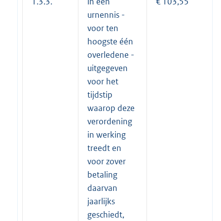
1.3.3.
in een
€ 103,55
urnennis -
voor ten
hoogste één
overledene -
uitgegeven
voor het
tijdstip
waarop deze
verordening
in werking
treedt en
voor zover
betaling
daarvan
jaarlijks
geschiedt,