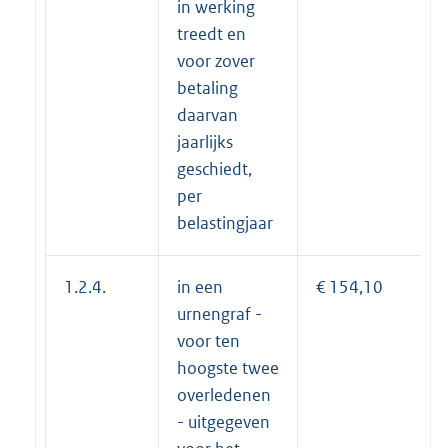
in werking
treedt en
voor zover
betaling
daarvan
jaarlijks
geschiedt,
per
belastingjaar
1.2.4.
in een
€ 154,10
urnengraf -
voor ten
hoogste twee
overledenen
- uitgegeven