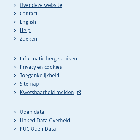
Over deze website
Contact
English
Help
Zoeken
Informatie hergebruiken
Privacy en cookies
Toegankelijkheid
Sitemap
E
Kwetsbaarheid melden
x
t
Open data
e
Linked Data Overheid
r
PUC Open Data
n