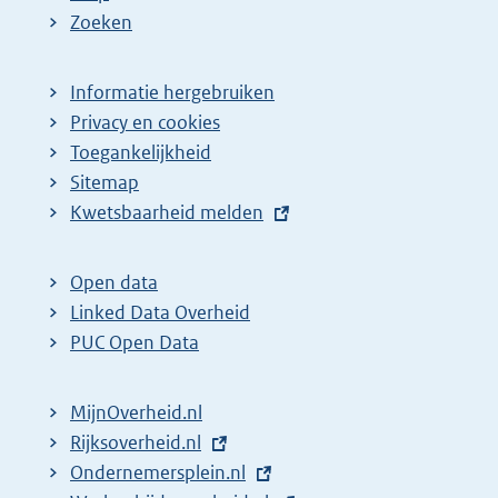
Zoeken
Informatie hergebruiken
Privacy en cookies
Toegankelijkheid
Sitemap
E
Kwetsbaarheid melden
x
t
Open data
e
Linked Data Overheid
r
PUC Open Data
n
e
MijnOverheid.nl
l
E
Rijksoverheid.nl
i
x
E
Ondernemersplein.nl
n