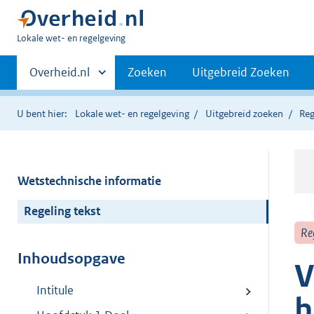
U
Lokale wet- en regelgeving
bent
Primaire
hier:
Andere
Overheid.nl
Zoeken
Uitgebreid Zoeken
sites
navigatie
binnen
U bent hier:
Lokale wet- en regelgeving
Uitgebreid zoeken
Reg
Wetstechnische informatie
Regeling tekst
Re
Inhoudsopgave
V
Intitule
h