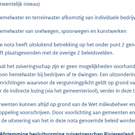
meentelijk niveau)
hemelwater en terreinwater afkomstig van individuele bedrij
hemelwater van snelwegen, spoorwegen en kunstwerken
e nota heeft uitsluitend betrekking op het onder punt 2 g
ft plaatsgevonden met de overige 2 beleidsvelden.
uit het zuiveringsschap zijn er geen mogelijkheden voorha
oon hemelwater bij bedrijven af te dwingen. Een uitzonderin
 inrichtingen waarvoor de vergunningplicht geldt op grond 
r de indirecte lozing (via het gemeenteriool), verder in dez
eenten kunnen altijd op grond van de Wet milieubeheer en
oppeling voorschrijven. Door voorlichting aan gemeenten e
 de uitvoering van het in deze nota genoemde beleid worde
 Afstemming besluitvorming zuiveringsschap Rivierenland.