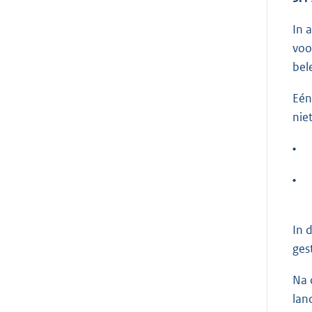
In 
voo
bel
Eén
nie
•
•
In 
ges
Na 
lan