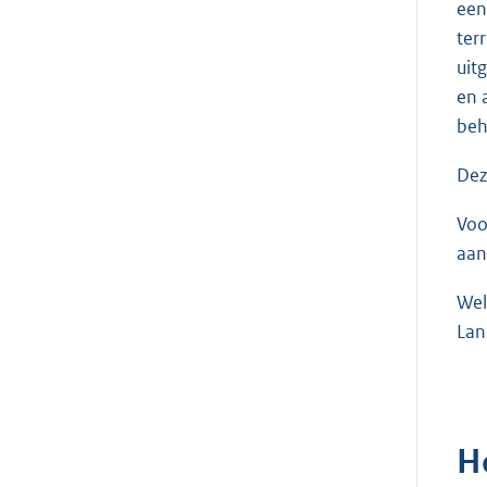
een
ter
uit
en 
beh
Dez
Voo
aan
Wel
Lan
H