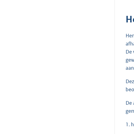
H
Hem
afh
De 
gew
aan
Dez
beo
De 
gem
1. 