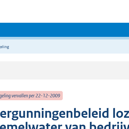
eling
geling vervallen per 22-12-2009
ergunningenbeleid lo
emelwater van bedrij