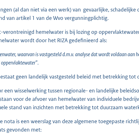
ingen (al dan niet via een werk) van gevaarlijke, schadelijke
nd van artikel 1 van de Wvo vergunningplichtig.
t-verontreinigd hemelwater is bij lozing op oppervlaktewate
elwater wordt door het RIZA gedefinieerd als:
enwater, waarvan is vastgesteld d.m.v. analyse dat wordt voldaan aan 
 oppervlaktewater”.
bestaat geen landelijk vastgesteld beleid met betrekking tot
r een wisselwerking tussen regionale- en landelijke beleidso
staan voor de afvoer van hemelwater van individuele bedrijven.
uele stand van inzichten met betrekking tot duurzaam waterk
e nota is een weerslag van deze algemene toegepaste richtli
ats gevonden met: