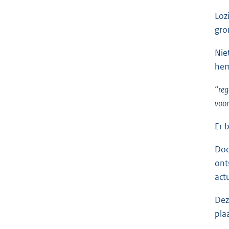
Loz
gro
Nie
hem
“reg
voor
Er 
Doo
ont
act
Dez
pla