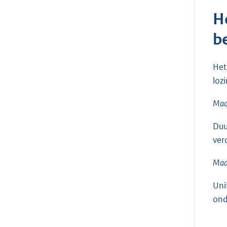
H
b
Het
loz
Maat
Duu
ver
Maat
Uni
ond