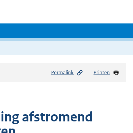
Permalink
Printen
zing afstromend
ven