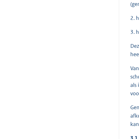
(ge
2. 
3. 
Dez
hee
Van
sch
als
voo
Gem
afk
kan
3.1