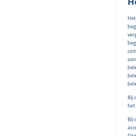
H
Het
beg
ver
beg
com
aan
bel
bel
bel
Bij
het
Bij
acc
Dez