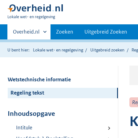
U
Lokale wet- en regelgeving
bent
Primaire
hier:
Andere
Overheid.nl
Zoeken
Uitgebreid Zoeken
sites
navigatie
binnen
U bent hier:
Lokale wet- en regelgeving
Uitgebreid zoeken
Reg
Wetstechnische informatie
Regeling tekst
Re
Inhoudsopgave
K
Intitule