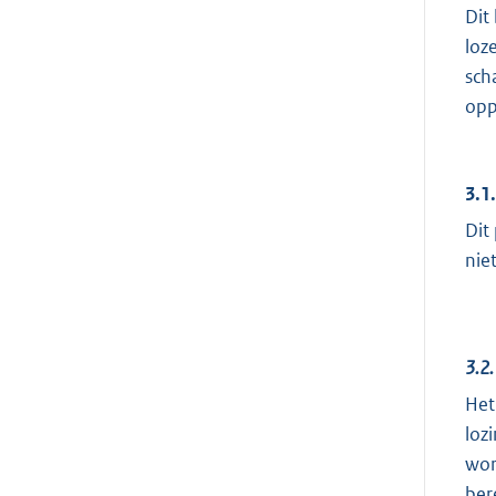
Dit
loz
sch
opp
3.1
Dit
nie
3.2.
Het
loz
wor
ber