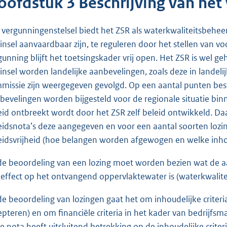
oofdstuk 3 Beschrijving van het
 vergunningenstelsel biedt het ZSR als waterkwaliteitsbehe
insel aanvaardbaar zijn, te reguleren door het stellen van 
gunning blijft het toetsingskader vrij open. Het ZSR is wel g
insel worden landelijke aanbevelingen, zoals deze in landel
missie zijn weergegeven gevolgd. Op een aantal punten besta
bevelingen worden bijgesteld voor de regionale situatie binn
eid ontbreekt wordt door het ZSR zelf beleid ontwikkeld. Daa
eidsnota’s deze aangegeven en voor een aantal soorten lozin
eidsvrijheid (hoe belangen worden afgewogen en welke inho
 de beoordeling van een lozing moet worden bezien wat de a
 effect op het ontvangend oppervlaktewater is (waterkwalite
 de beoordeling van lozingen gaat het om inhoudelijke crite
epteren) en om financiële criteria in het kader van bedrijfs
e nota heeft uitsluitend betrekking op de inhoudelijke criteri