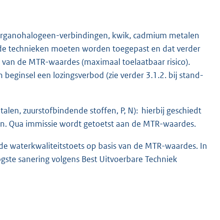
ijn (organohalogeen-verbindingen, kwik, cadmium metalen
aande technieken moeten worden toegepast en dat verder
is van de MTR-waardes (maximaal toelaatbaar risico).
n beginsel een lozingsverbod (zie verder 3.1.2. bij stand-
etalen, zuurstofbindende stoffen, P, N): hierbij geschiedt
ken. Qua immissie wordt getoetst aan de MTR-waardes.
dt de waterkwaliteitstoets op basis van de MTR-waardes. In
gste sanering volgens Best Uitvoerbare Techniek