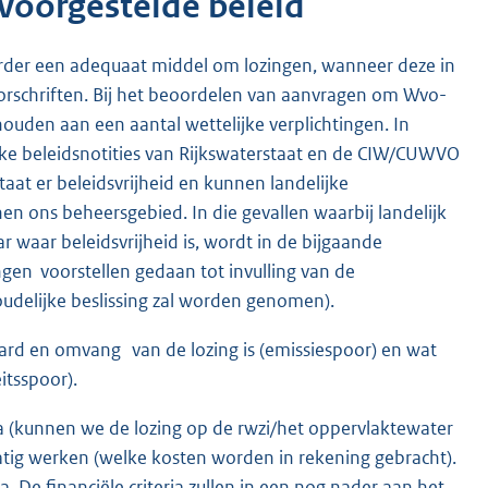
 voorgestelde beleid
erder een adequaat middel om lozingen, wanneer deze in
voorschriften. Bij het beoordelen van aanvragen om Wvo-
ehouden aan een aantal wettelijke verplichtingen. In
ijke beleidsnotities van Rijkswaterstaat en de CIW/CUWVO
at er beleidsvrijheid en kunnen landelijke
en ons beheersgebied. In die gevallen waarbij landelijk
r waar beleidsvrijheid is, wordt in de bijgaande
gen voorstellen gedaan tot invulling van de
udelijke beslissing zal worden genomen).
ard en omvang van de lozing is (emissiespoor) en wat
itsspoor).
ria (kunnen we de lozing op de rwzi/het oppervlaktewater
matig werken (welke kosten worden in rekening gebracht).
a. De financiële criteria zullen in een nog nader aan het