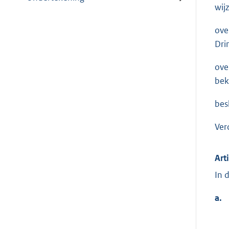
wij
ove
Dri
ove
bek
bes
Ver
Art
In 
a.