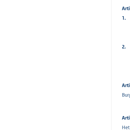
Art
1.
2.
Art
Bur
Art
Het