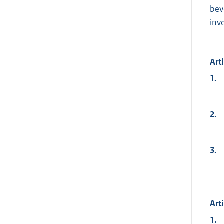
bev
inv
Art
1.
2.
3.
Art
1.