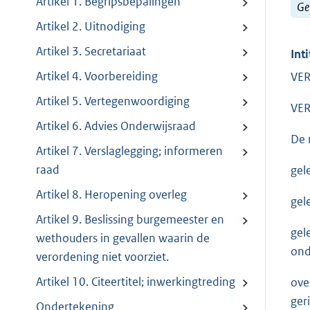
Artikel 1. Begripsbepalingen
Ge
Artikel 2. Uitnodiging
Artikel 3. Secretariaat
Inti
Artikel 4. Voorbereiding
VE
Artikel 5. Vertegenwoordiging
VE
Artikel 6. Advies Onderwijsraad
De 
Artikel 7. Verslaglegging; informeren
raad
gel
Artikel 8. Heropening overleg
gel
Artikel 9. Beslissing burgemeester en
gel
wethouders in gevallen waarin de
ond
verordening niet voorziet.
Artikel 10. Citeertitel; inwerkingtreding
ove
ger
Ondertekening