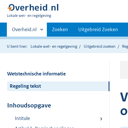
U
Lokale wet- en regelgeving
bent
Primaire
hier:
Andere
Overheid.nl
Zoeken
Uitgebreid Zoeken
sites
navigatie
binnen
U bent hier:
Lokale wet- en regelgeving
Uitgebreid zoeken
Reg
Wetstechnische informatie
Regeling tekst
V
Inhoudsopgave
o
Intitule