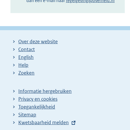
dan een e-mail naar
regelgeving@overheid.nl
Over deze website
Contact
English
Help
Zoeken
Informatie hergebruiken
Privacy en cookies
Toegankelijkheid
Sitemap
E
Kwetsbaarheid melden