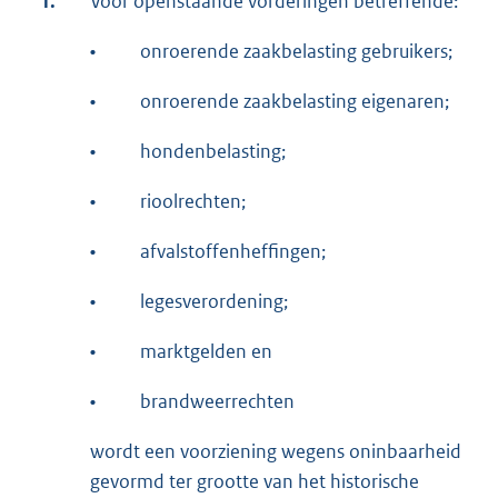
1.
Voor openstaande vorderingen betreffende:
•
onroerende zaakbelasting gebruikers;
•
onroerende zaakbelasting eigenaren;
•
hondenbelasting;
•
rioolrechten;
•
afvalstoffenheffingen;
•
legesverordening;
•
marktgelden en
•
brandweerrechten
wordt een voorziening wegens oninbaarheid
gevormd ter grootte van het historische