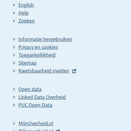
English
Help
Zoeken
Informatie hergebruiken
Privacy en cookies
Toegankelijkheid
Sitemap
E
Kwetsbaarheid melden
x
t
Open data
e
Linked Data Overheid
r
PUC Open Data
n
e
MijnOverheid.nl
l