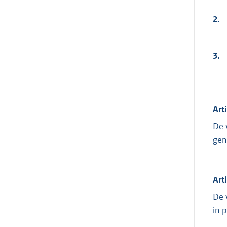
2.
3.
Art
De 
gen
Art
De 
in 