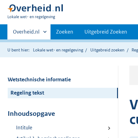
U
Lokale wet- en regelgeving
bent
Primaire
hier:
Andere
Overheid.nl
Zoeken
Uitgebreid Zoeken
sites
navigatie
binnen
U bent hier:
Lokale wet- en regelgeving
Uitgebreid zoeken
Reg
Wetstechnische informatie
Regeling tekst
V
Inhoudsopgave
c
Intitule