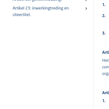
1.
Artikel 23: inwerkingtreding en
citeertitel.
2.
3.
Art
Het
com
org
Art
1.