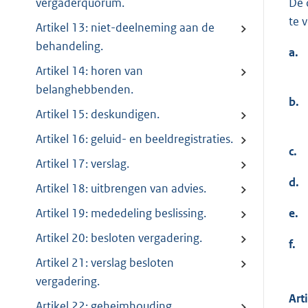
De 
vergaderquorum.
te 
Artikel 13: niet-deelneming aan de
behandeling.
a.
Artikel 14: horen van
belanghebbenden.
b.
Artikel 15: deskundigen.
Artikel 16: geluid- en beeldregistraties.
c.
Artikel 17: verslag.
d.
Artikel 18: uitbrengen van advies.
e.
Artikel 19: mededeling beslissing.
Artikel 20: besloten vergadering.
f.
Artikel 21: verslag besloten
vergadering.
Art
Artikel 22: geheimhouding.