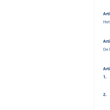
Art
Het
Art
De 
Art
1.
2.