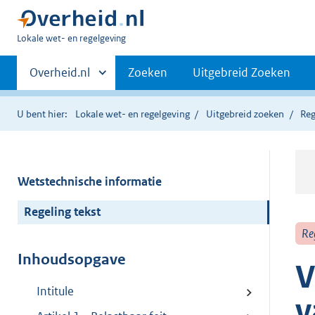
U
Lokale wet- en regelgeving
bent
Primaire
hier:
Andere
Overheid.nl
Zoeken
Uitgebreid Zoeken
sites
navigatie
binnen
U bent hier:
Lokale wet- en regelgeving
Uitgebreid zoeken
Reg
Wetstechnische informatie
Regeling tekst
Re
Inhoudsopgave
V
Intitule
v