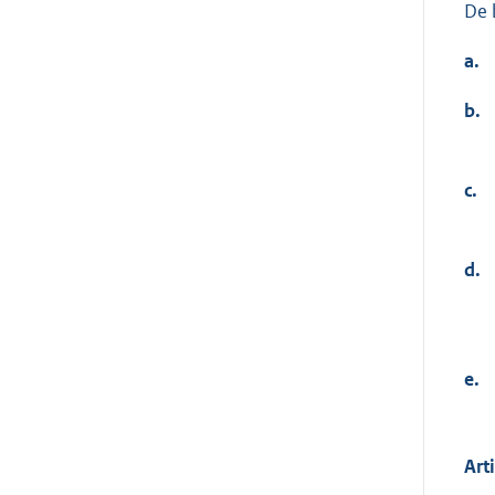
De 
a.
b.
c.
d.
e.
Art