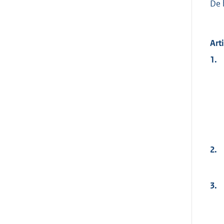
De 
Art
1.
2.
3.