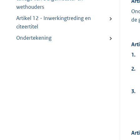
Art
wethouders
Ond
Artikel 12 - Inwerkingtreding en
de 
citeertitel
Ondertekening
Art
1.
2.
3.
Arti