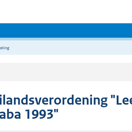
eling
ilandsverordening "Le
aba 1993"