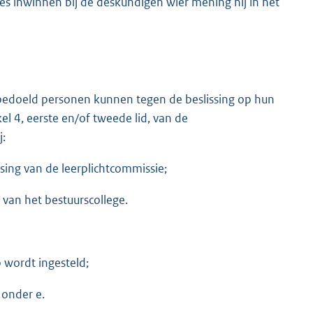
es inwinnen bij de deskundigen wier mening hij in het
g bedoeld personen kunnen tegen de beslissing op hun
l 4, eerste en/of tweede lid, van de
j:
sing van de leerplichtcommissie;
 van het bestuurscollege.
 wordt ingesteld;
, onder e.