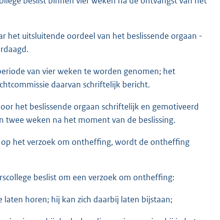
college beslist binnen vier weken na de ontvangst van het
ar het uitsluitende oordeel van het beslissende orgaan -
erdaagd.
e periode van vier weken te worden genomen; het
htcommissie daarvan schriftelijk be­richt.
or het beslissende orgaan schriftelijk en ge­motiveerd
nnen twee weken na het moment van de beslissing.
t op het verzoek om ontheffing, wordt de ontheffing
rscollege beslist om een verzoek om onthef­fing:
laten horen; hij kan zich daarbij laten bijstaan;