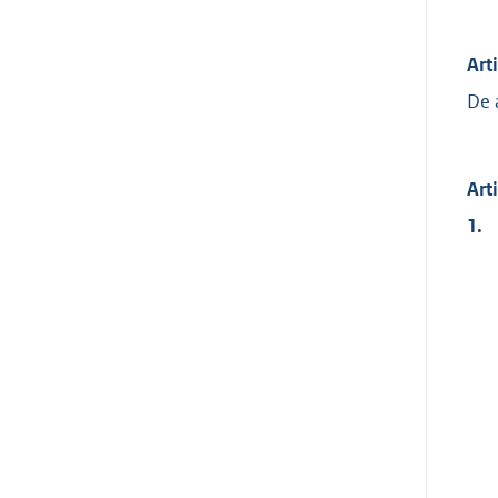
Art
De 
Art
1.