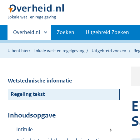
U
Lokale wet- en regelgeving
bent
Primaire
hier:
Andere
Overheid.nl
Zoeken
Uitgebreid Zoeken
sites
navigatie
binnen
U bent hier:
Lokale wet- en regelgeving
Uitgebreid zoeken
Reg
Wetstechnische informatie
Regeling tekst
E
Inhoudsopgave
S
Intitule