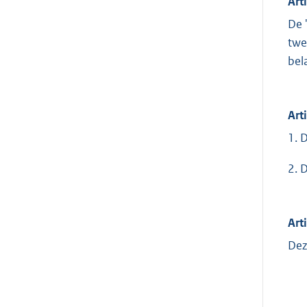
Art
De 
twe
bel
Art
1. 
2. 
Arti
Dez