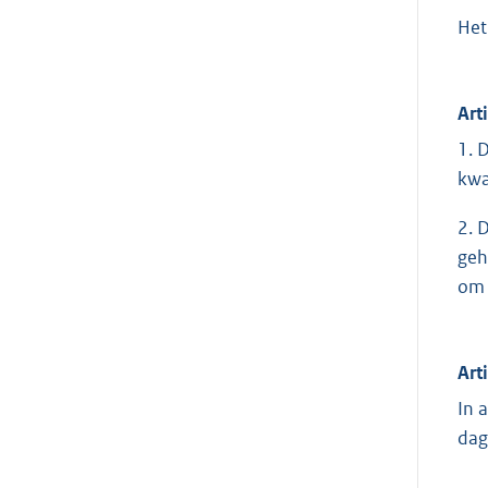
Het
Art
1. 
kwa
2. 
geh
om 
Art
In 
dag