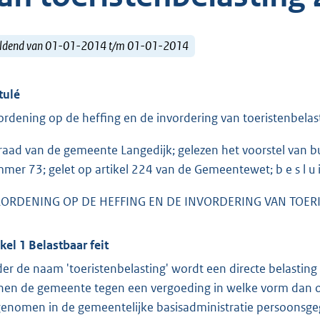
ldend van 01-01-2014 t/m 01-01-2014
tulé
ordening op de heffing en de invordering van toeristenbela
raad van de gemeente Langedijk; gelezen het voorstel van
mer 73; gelet op artikel 224 van de Gemeentewet; b e s l u i t
ORDENING OP DE HEFFING EN DE INVORDERING VAN TOER
ikel 1 Belastbaar feit
er de naam 'toeristenbelasting' wordt een directe belastin
nen de gemeente tegen een vergoeding in welke vorm dan oo
enomen in de gemeentelijke basisadministratie persoonsg