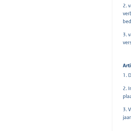
2. 
verb
bed
3. 
ver
Art
1. 
2. 
pla
3. 
jaa