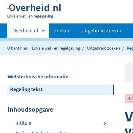
U
Lokale wet- en regelgeving
bent
Primaire
hier:
Andere
Overheid.nl
Zoeken
Uitgebreid Zoeken
sites
navigatie
binnen
U bent hier:
Lokale wet- en regelgeving
Uitgebreid zoeken
Reg
Wetstechnische informatie
Regeling tekst
Re
Inhoudsopgave
V
Intitule
v