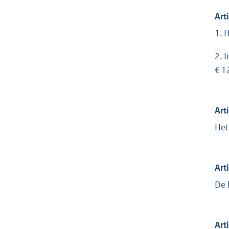
Art
1. 
2. 
€ 1
Art
Het
Art
De 
Art