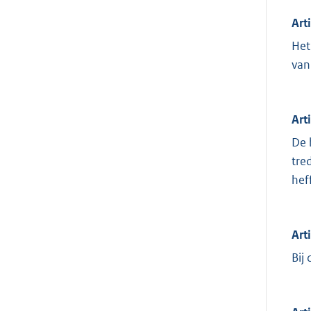
Art
Het
van
Art
De 
tre
hef
Art
Bij