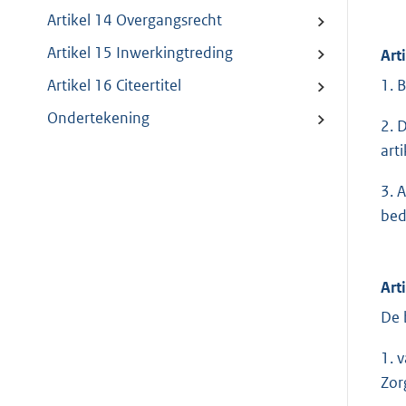
Artikel 14 Overgangsrecht
Artikel 15 Inwerkingtreding
Art
1. 
Artikel 16 Citeertitel
Ondertekening
2. 
arti
3. 
bed
Art
De 
1. 
Zor