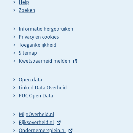
Help
Zoeken
Informatie hergebruiken
Privacy en cookies
Toegankelijkheid
Sitemap
E
Kwetsbaarheid melden
x
t
Open data
e
Linked Data Overheid
r
PUC Open Data
n
e
MijnOverheid.nl
l
E
Rijksoverheid.nl
i
x
E
Ondernemersplein.nl
n