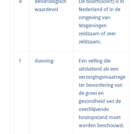
e
dendrologisch
De boom(soort) is in
waardevol
Nederland of in de
omgeving van
Wageningen
zeldzaam of zeer
zeldzaam;
f
dunning:
Een velling die
uitsluitend als een
verzorgingsmaatregel
ter bevordering van
de groei en
gezondheid van de
overblijvende
houtopstand moet
worden beschouwd;