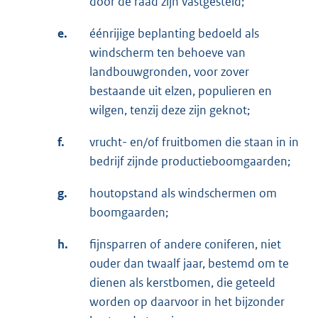
door de raad zijn vastgesteld;
e.
éénrijige beplanting bedoeld als
windscherm ten behoeve van
landbouwgronden, voor zover
bestaande uit elzen, populieren en
wilgen, tenzij deze zijn geknot;
f.
vrucht- en/of fruitbomen die staan in in
bedrijf zijnde productieboomgaarden;
g.
houtopstand als windschermen om
boomgaarden;
h.
fijnsparren of andere coniferen, niet
ouder dan twaalf jaar, bestemd om te
dienen als kerstbomen, die geteeld
worden op daarvoor in het bijzonder