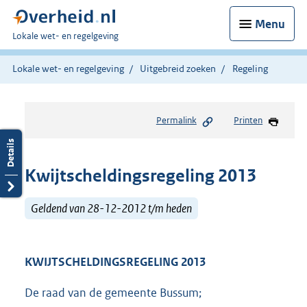
Menu
U
Lokale wet- en regelgeving
bent
hier:
Lokale wet- en regelgeving
Uitgebreid zoeken
Regeling
Permalink
Printen
Kwijtscheldingsregeling 2013
Geldend van 28-12-2012 t/m heden
KWIJTSCHEL
D
INGSREGELING 20
1
3
De raad van de gemeente Bussum;