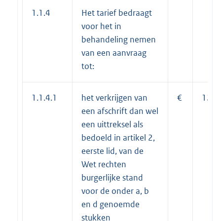
1.1.4
Het tarief bedraagt
voor het in
behandeling nemen
van een aanvraag
tot:
1.1.4.1
het verkrijgen van
€
12,1
een afschrift dan wel
een uittreksel als
bedoeld in artikel 2,
eerste lid, van de
Wet rechten
burgerlijke stand
voor de onder a, b
en d genoemde
stukken