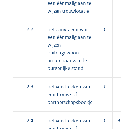
een éénmalig aan te
wijzen trouwlocatie
1.1.2.2
het aanvragen van
€
150,
een éénmalig aan te
wijzen
buitengewoon
ambtenaar van de
burgerlijke stand
1.1.2.3
het verstrekken van
€
17,5
een trouw- of
partnerschapsboekje
1.1.2.4
het verstrekken van
€
35,0
een trouw- of