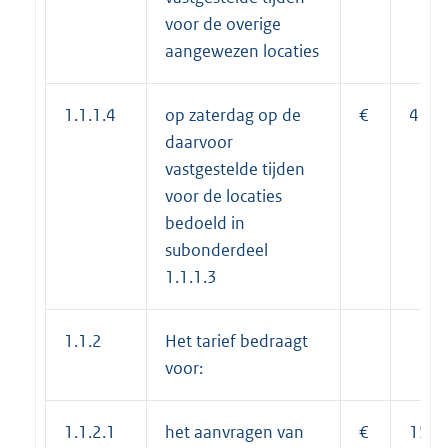
voor de overige
aangewezen locaties
1.1.1.4
op zaterdag op de
€
415,
daarvoor
vastgestelde tijden
voor de locaties
bedoeld in
subonderdeel
1.1.1.3
1.1.2
Het tarief bedraagt
voor:
1.1.2.1
het aanvragen van
€
150,