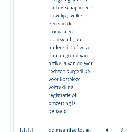
partnerschap in een
huwelijk, welke in
één van de
trouwzalen
plaatsvindt, op
andere tijd of wijze
dan op grond van
artikel 4 van de Wet
rechten burgerlijke
voor kosteloze
voltrekking,
registratie of
omzetting is
bepaald:
1.1.1.1
op maandag tot en
€
350,