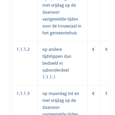
met vrijdag op de
daarvoor
vastgestelde tijden
voor de trouwzaal in
het gemeentehuis
1.1.1.2
op andere
€
425,
tijdstippen dan
bedoeld in
subonderdeel
1.1.1.1
1.1.1.3
op maandag tot en
€
335,
met vrijdag op de
daarvoor
vastgestelde tijden