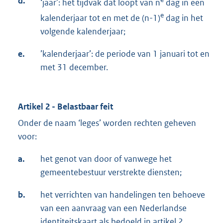
d.
‘jaar’: het tijdvak dat loopt van n
dag in een
e
kalenderjaar tot en met de (n-1)
dag in het
volgende kalenderjaar;
e.
’kalenderjaar’: de periode van 1 januari tot en
met 31 december.
Artikel 2 - Belastbaar feit
Onder de naam ‘leges’ worden rechten geheven
voor:
a.
het genot van door of vanwege het
gemeentebestuur verstrekte diensten;
b.
het verrichten van handelingen ten behoeve
van een aanvraag van een Nederlandse
identiteitskaart als bedoeld in artikel 2,