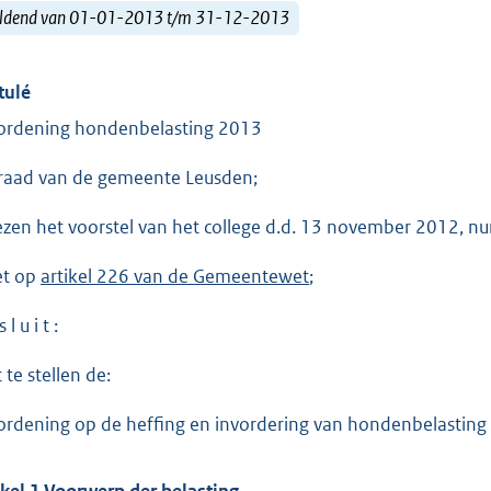
ldend van 01-01-2013 t/m 31-12-2013
tulé
ordening hondenbelasting 2013
raad van de gemeente Leusden;
ezen het voorstel van het college d.d. 13 november 2012, 
et op
artikel 226 van de Gemeentewet
;
 l u i t :
 te stellen de:
ordening op de heffing en invordering van hondenbelastin
ikel 1 Voorwerp der belasting