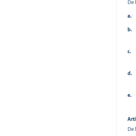
De 
a.
b.
c.
d.
e.
Art
De 