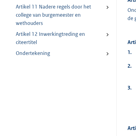
Artikel 11 Nadere regels door het
Ond
college van burgemeester en
de 
wethouders
Artikel 12 Inwerkingtreding en
Art
citeertitel
1.
Ondertekening
2.
3.
Art