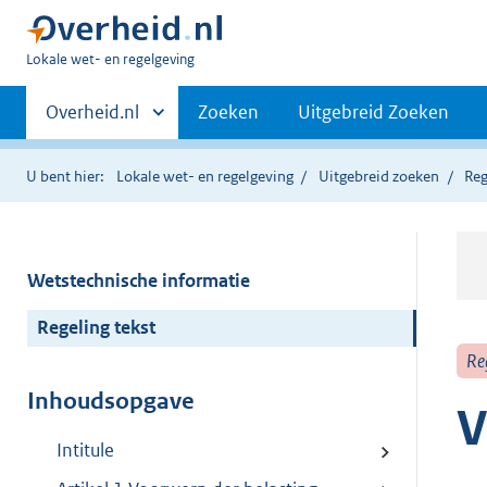
U
Lokale wet- en regelgeving
bent
Primaire
hier:
Andere
Overheid.nl
Zoeken
Uitgebreid Zoeken
sites
navigatie
binnen
U bent hier:
Lokale wet- en regelgeving
Uitgebreid zoeken
Reg
Wetstechnische informatie
Regeling tekst
Re
Inhoudsopgave
V
Intitule