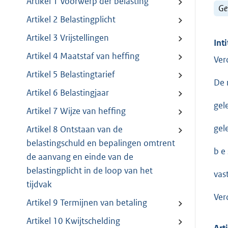
Artikel 1 Voorwerp der belasting
Ge
Artikel 2 Belastingplicht
Artikel 3 Vrijstellingen
Inti
Artikel 4 Maatstaf van heffing
Ver
Artikel 5 Belastingtarief
De 
Artikel 6 Belastingjaar
gel
Artikel 7 Wijze van heffing
gel
Artikel 8 Ontstaan van de
belastingschuld en bepalingen omtrent
b e s
de aanvang en einde van de
belastingplicht in de loop van het
vast
tijdvak
Ver
Artikel 9 Termijnen van betaling
Artikel 10 Kwijtschelding
Art