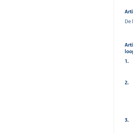
Art
De 
Art
loo
1.
2.
3.