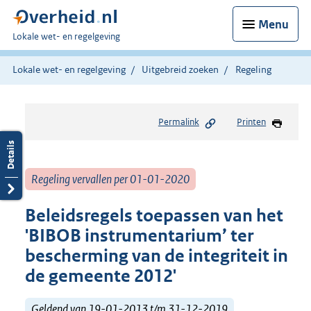
Menu
U
Lokale wet- en regelgeving
bent
hier:
Lokale wet- en regelgeving
Uitgebreid zoeken
Regeling
Permalink
Printen
Regeling vervallen per 01-01-2020
Beleidsregels toepassen van het
'BIBOB instrumentarium’ ter
bescherming van de integriteit in
de gemeente 2012'
Geldend van 19-01-2013 t/m 31-12-2019