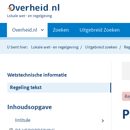
U
Lokale wet- en regelgeving
bent
Primaire
hier:
Andere
Overheid.nl
Zoeken
Uitgebreid Zoeken
sites
navigatie
binnen
U bent hier:
Lokale wet- en regelgeving
Uitgebreid zoeken
Reg
Wetstechnische informatie
Regeling tekst
Re
Inhoudsopgave
P
Intitule