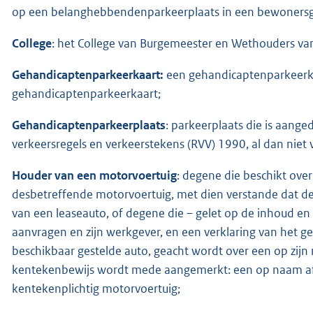
op een belanghebbendenparkeerplaats in een bewonersg
College
: het College van Burgemeester en Wethouders va
Gehandicaptenparkeerkaart:
een gehandicaptenparkeerka
gehandicaptenparkeerkaart;
Gehandicaptenparkeerplaats
: parkeerplaats die is aange
verkeersregels en verkeerstekens (RVV) 1990, al dan niet
Houder van ee
n motorvoertuig
: degene die beschikt ove
desbetreffende motorvoertuig, met dien verstande dat d
van een leaseauto, of degene die – gelet op de inhoud e
aanvragen en zijn werkgever, en een verklaring van het 
beschikbaar gestelde auto, geacht wordt over een op zijn
kentekenbewijs wordt mede aangemerkt: een op naam afg
kentekenplichtig motorvoertuig;