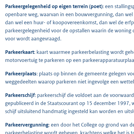
Parkeergelegenheid op eigen terrein (poet)
: een stallin
openbare weg, waarvan in een bouwvergunning, dan wel
dan wel een huur- of koopovereenkomst, dan wel de erfpa
parkeergelegenheid voor de opstallen waarin de woning of
voor wordt aangevraagd.
Parkeerkaart
: kaart waarmee parkeerbelasting wordt geh
motorvoertuig te parkeren op een parkeerapparatuurplaa
Parkeerplaats
: plaats op binnen de gemeente gelegen vo
weggedeelten waarop parkeren niet ingevolge een wettelij
Parkeerschijf
: parkeerschijf die voldoet aan de voorwaard
gepubliceerd in de Staatscourant op 15 december 1997, wa
schijf uitsluitend handmatig ingesteld kan worden en uit
Parkeervergunning
: een door het College op grond van 
parkeerbelasting wordt geheven, krachtens welke het is 