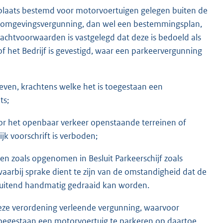
gsplaats bestemd voor motorvoertuigen gelegen buiten de
 omgevingsvergunning, dan wel een bestemmingsplan,
chtvoorwaarden is vastgelegd dat deze is bedoeld als
 het Bedrijf is gevestigd, waar een parkeervergunning
even, krachtens welke het is toegestaan een
ts;
or het openbaar verkeer openstaande terreinen of
k voorschrift is verboden;
en zoals opgenomen in Besluit Parkeerschijf zoals
arbij sprake dient te zijn van de omstandigheid dat de
sluitend handmatig gedraaid kan worden.
deze verordening verleende vergunning, waarvoor
toegestaan een motorvoertuig te parkeren op daartoe