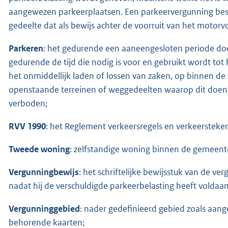
aangewezen parkeerplaatsen. Een parkeervergunning best
gedeelte dat als bewijs achter de voorruit van het moto
Parkeren
: het gedurende een aaneengesloten periode doe
gedurende de tijd die nodig is voor en gebruikt wordt tot
het onmiddellijk laden of lossen van zaken, op binnen d
openstaande terreinen of weggedeelten waarop dit doen of 
verboden;
RVV 1990
: het Reglement verkeersregels en verkeersteken
Tweede woning
: zelfstandige woning binnen de gemeente 
Vergunningbewijs
: het schriftelijke bewijsstuk van de v
nadat hij de verschuldigde parkeerbelasting heeft voldaan
Vergunninggebied
: nader gedefinieerd gebied zoals aang
behorende kaarten;