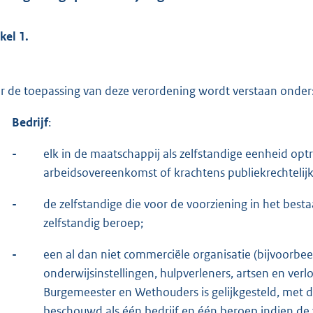
kel 1.
r de toepassing van deze verordening wordt verstaan onder
Bedrijf
:
-
elk in de maatschappij als zelfstandige eenheid op
arbeidsovereenkomst of krachtens publiekrechtelijke
-
de zelfstandige die voor de voorziening in het besta
zelfstandig beroep;
-
een al dan niet commerciële organisatie (bijvoorbeel
onderwijsinstellingen, hulpverleners, artsen en verl
Burgemeester en Wethouders is gelijkgesteld, met 
beschouwd als één bedrijf en één beroep indien de v