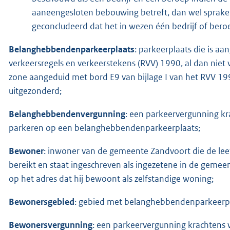
aaneengesloten bebouwing betreft, dan wel sprake i
geconcludeerd dat het in wezen één bedrijf of bero
Belanghebbendenparkeerplaats
: parkeerplaats die is a
verkeersregels en verkeerstekens (RVV) 1990, al dan niet
zone aangeduid met bord E9 van bijlage I van het RVV 1990
uitgezonderd;
Belanghebbendenvergunning
: een parkeervergunning kr
parkeren op een belanghebbendenparkeerplaats;
Bewoner
: inwoner van de gemeente Zandvoort die de leeft
bereikt en staat ingeschreven als ingezetene in de gemee
op het adres dat hij bewoont als zelfstandige woning;
Bewonersgebied
: gebied met belanghebbendenparkeerp
Bewonersvergunning
: een parkeervergunning krachtens 