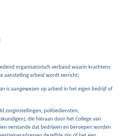
:
tredend organisatorisch verband waarin krachtens
 aanstelling arbeid wordt verricht;
an is aangewezen op arbeid in het eigen bedrijf of
d zorginstellingen, politiediensten,
oskundigen), die hieraan door het College van
dien verstande dat bedrijven en beroepen worden
estigingsadressen dezelfde zijn of het een