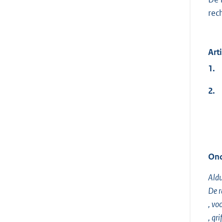
rec
Arti
1.
2.
Ond
Aldu
De 
, voo
, gri