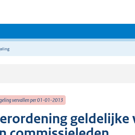
eling
geling vervallen per 01-01-2013
erordening geldelijke
n commissieleden