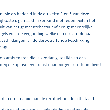
sie als bedoeld in de artikelen 2 en 3 van deze
ijfkosten, gemaakt in verband met reizen buiten het
luit van het gemeentebestuur of een gemeentelijke
egels voor de vergoeding welke een rijksambtenaar
beschikkingen, bij de desbetreffende beschikking
angt.
 op ambtenaren die, als zodanig, tot lid van een
ij die op overeenkomst naar burgerlijk recht in dienst
orden elke maand aan de rechthebbende uitbetaald.
orden na afloop van elk kalenderkwartaal aan de