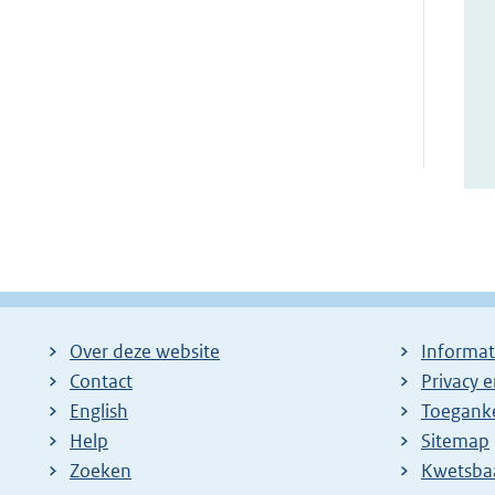
Over deze website
Informat
Contact
Privacy 
English
Toeganke
Help
Sitemap
Zoeken
E
Kwetsba