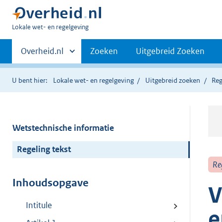
U
Lokale wet- en regelgeving
bent
Primaire
hier:
Andere
Overheid.nl
Zoeken
Uitgebreid Zoeken
sites
navigatie
binnen
U bent hier:
Lokale wet- en regelgeving
Uitgebreid zoeken
Reg
Wetstechnische informatie
Regeling tekst
Re
Inhoudsopgave
V
Intitule
e