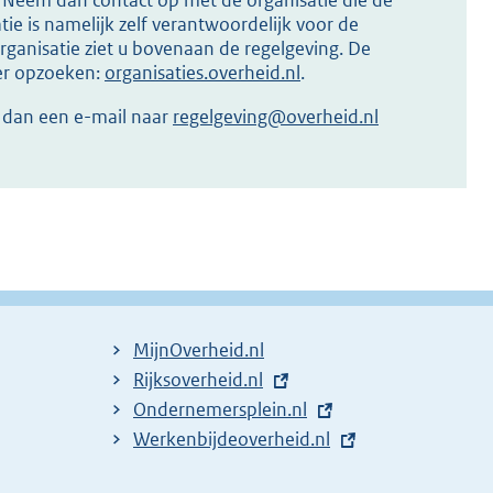
s? Neem dan contact op met de organisatie die de
ie is namelijk zelf verantwoordelijk voor de
ganisatie ziet u bovenaan de regelgeving. De
ier opzoeken:
organisaties.overheid.nl
.
r dan een e-mail naar
regelgeving@overheid.nl
MijnOverheid.nl
E
Rijksoverheid.nl
x
E
Ondernemersplein.nl
t
x
E
Werkenbijdeoverheid.nl
e
t
x