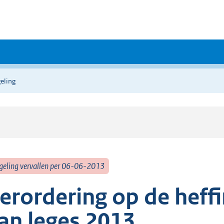
eling
geling vervallen per 06-06-2013
erordering op de heffi
an leges 2013