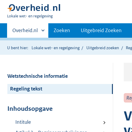
U
Lokale wet- en regelgeving
bent
Primaire
hier:
Andere
Overheid.nl
Zoeken
Uitgebreid Zoeken
sites
navigatie
binnen
U bent hier:
Lokale wet- en regelgeving
Uitgebreid zoeken
Reg
Wetstechnische informatie
Regeling tekst
Re
Inhoudsopgave
V
Intitule
v