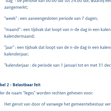
"dag" : de periode van 00.00 uur tot 24.00 uur, waarbij e
aangemerkt;
"week" : een aaneengesloten periode van 7 dagen;
"maand" : een tijdvak dat loopt van n-de dag in een kal
kalendermaand;
"jaar" : een tijdvak dat loopt van de n-de dag in een kale
kalenderjaar;
"kalenderjaar : de periode van 1 januari tot en met 31 de
ikel 2 - Belastbaar feit
er de naam "leges" worden rechten geheven voor:
Het genot van door of vanwege het gemeentebestuur vers