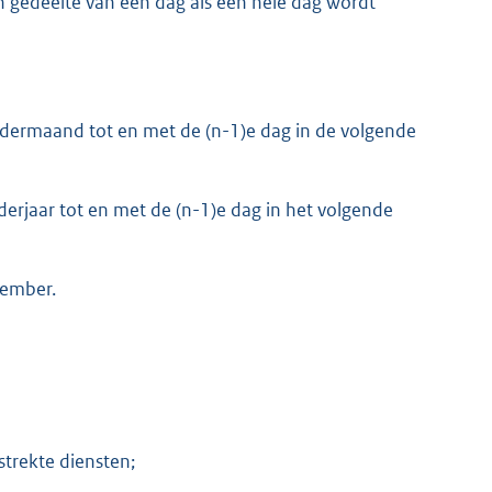
en gedeelte van een dag als een hele dag wordt
endermaand tot en met de (n-1)e dag in de volgende
nderjaar tot en met de (n-1)e dag in het volgende
cember.
trekte diensten;