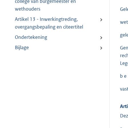
college van burgemeester en
wethouders
Gel
Artikel 13 - Inwerkingtreding,
wet
overgangsbepaling en citeertitel
gel
Ondertekening
Bijlage
Gem
rec
Leg
b e s
vas
Art
Dez