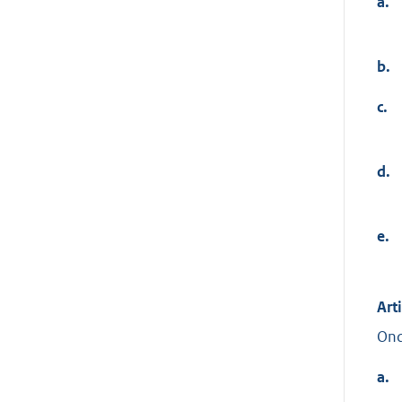
a.
b.
c.
d.
e.
Art
Ond
a.