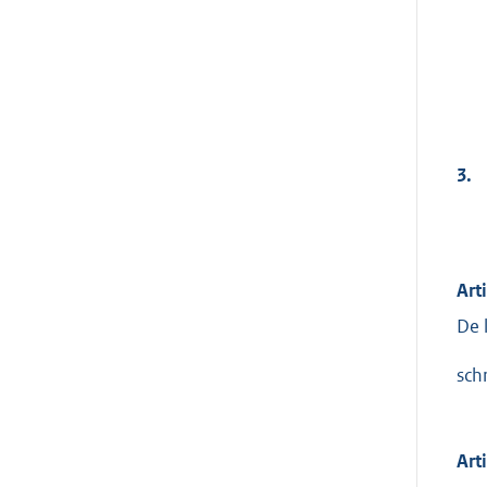
3.
Art
De 
sch
Art