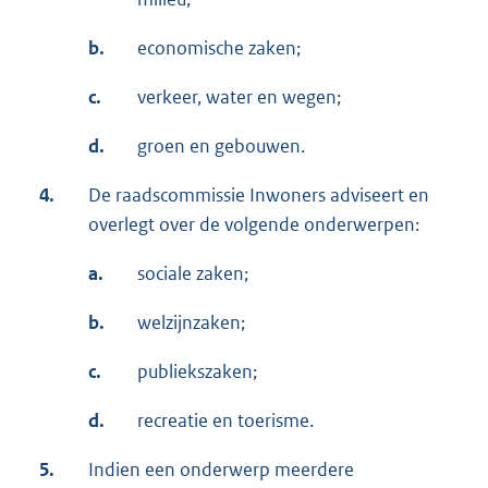
b.
economische zaken;
c.
verkeer, water en wegen;
d.
groen en gebouwen.
4.
De raadscommissie Inwoners adviseert en
overlegt over de volgende onderwerpen:
a.
sociale zaken;
b.
welzijnzaken;
c.
publiekszaken;
d.
recreatie en toerisme.
5.
Indien een onderwerp meerdere