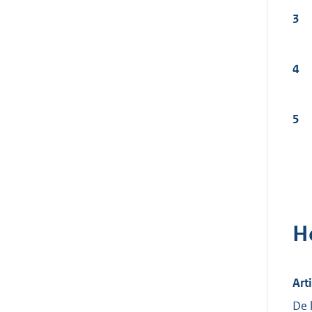
3
4
5
H
Arti
De 