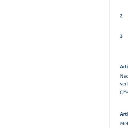
2
3
Art
Nad
ver
gew
Art
Met