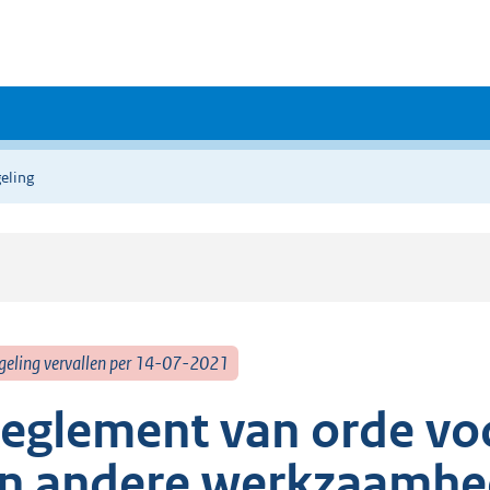
eling
geling vervallen per 14-07-2021
eglement van orde vo
n andere werkzaamhe