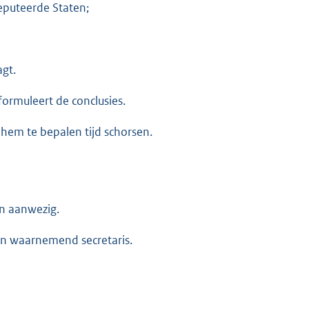
eputeerde Staten;
gt.
formuleert de conclusies.
 hem te bepalen tijd schorsen.
en aanwezig.
een waarnemend secretaris.