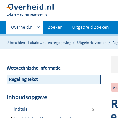
U
Lokale wet- en regelgeving
bent
Primaire
hier:
Andere
Overheid.nl
Zoeken
Uitgebreid Zoeken
sites
navigatie
binnen
U bent hier:
Lokale wet- en regelgeving
Uitgebreid zoeken
Reg
Wetstechnische informatie
Regeling tekst
Re
Inhoudsopgave
R
Intitule
e