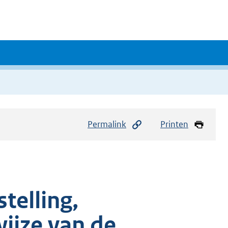
Permalink
Printen
telling,
ijze van de