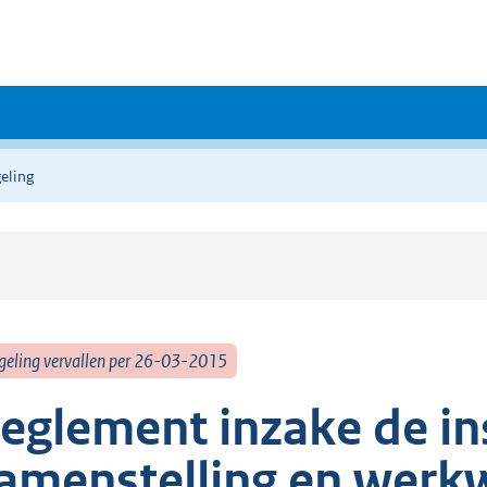
eling
geling vervallen per 26-03-2015
eglement inzake de ins
amenstelling en werkw