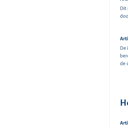
Dit
doo
Art
De 
ber
de 
H
Art