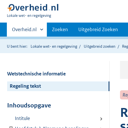
U
Lokale wet- en regelgeving
bent
Primaire
hier:
Andere
Overheid.nl
Zoeken
Uitgebreid Zoeken
sites
navigatie
binnen
U bent hier:
Lokale wet- en regelgeving
Uitgebreid zoeken
Reg
Wetstechnische informatie
Regeling tekst
Re
Inhoudsopgave
R
Intitule
s