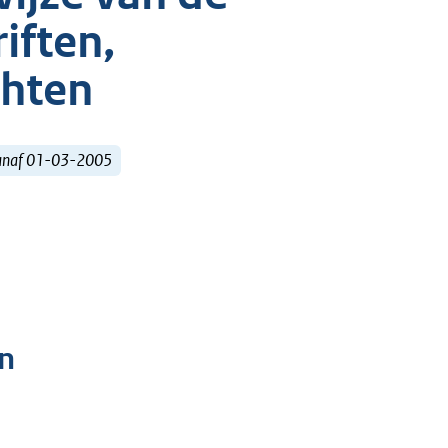
iften,
chten
vanaf 01-03-2005
n