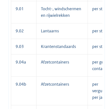
9.01
Tocht-, windschermen
per stuk 
en rijwielrekken
9.02
Lantaarns
per stuk 
9.03
Krantenstandaards
per stuk 
9.04a
Afzetcontainers
per gepl
containe
9.04b
Afzetcontainers
per
vergunni
per jaar