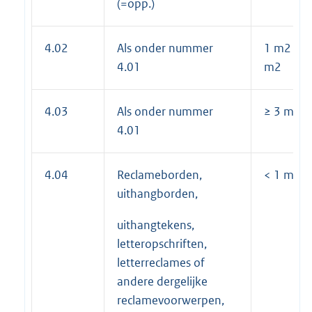
(=opp.)
4.02
Als onder nummer
1 m2 ≤op
4.01
m2
4.03
Als onder nummer
≥ 3 m2 pe
4.01
4.04
Reclameborden,
< 1 m2 pe
uithangborden,
uithangtekens,
letteropschriften,
letterreclames of
andere dergelijke
reclamevoorwerpen,