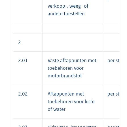
verkoop-, weeg- of
andere toestellen
2
2.01
Vaste aftappunten met
per stuk 
toebehoren voor
motorbrandstof
2.02
Aftappunten met
per stuk 
toebehoren voor lucht
of water