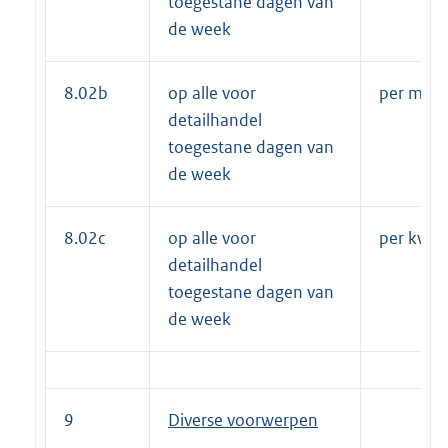
toegestane dagen van
de week
8.02b
op alle voor
per maa
detailhandel
toegestane dagen van
de week
8.02c
op alle voor
per kwar
detailhandel
toegestane dagen van
de week
9
Diverse voorwerpen