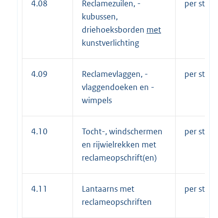
4.08
Reclamezuilen, -
per stuk 
kubussen,
driehoeksborden
met
kunstverlichting
4.09
Reclamevlaggen, -
per stuk 
vlaggendoeken en -
wimpels
4.10
Tocht-, windschermen
per stuk 
en rijwielrekken met
reclameopschrift(en)
4.11
Lantaarns met
per stuk 
reclameopschriften