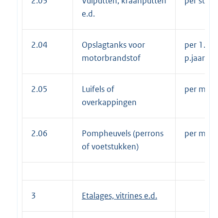
2.03
Vulputten, kraanputten
per stuk 
e.d.
2.04
Opslagtanks voor
per 1.000 
motorbrandstof
p.jaar
2.05
Luifels of
per m2 pe
overkappingen
2.06
Pompheuvels (perrons
per m2 pe
of voetstukken)
3
Etalages, vitrines e.d.