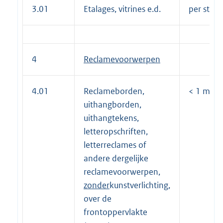
3.01
Etalages, vitrines e.d.
per stuk 
4
Reclamevoorwerpen
4.01
Reclameborden,
< 1 m2 pe
uithangborden,
uithangtekens,
letteropschriften,
letterreclames of
andere dergelijke
reclamevoorwerpen,
zonder
kunstverlichting,
over de
frontoppervlakte