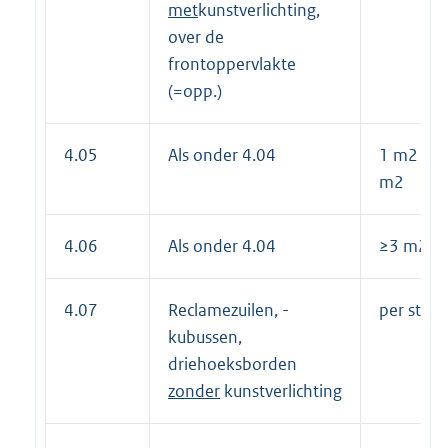
met
kunstverlichting,
over de
frontoppervlakte
(=opp.)
4.05
Als onder 4.04
1 m2 ≤ o
m2
4.06
Als onder 4.04
≥3 m2 pe
4.07
Reclamezuilen, -
per stuk 
kubussen,
driehoeksborden
zonder
kunstverlichting