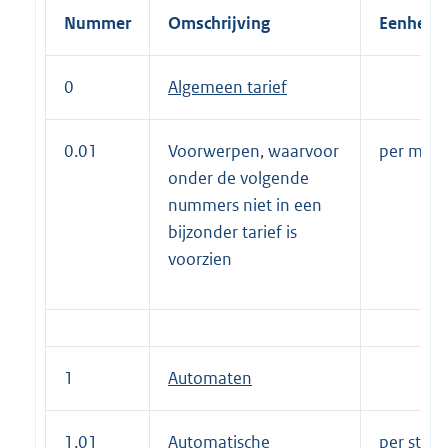
Nummer
Omschrijving
Eenheid
0
Algemeen tarief
0.01
Voorwerpen, waarvoor
per m2 pe
onder de volgende
nummers niet in een
bijzonder tarief is
voorzien
1
Automaten
1.01
Automatische
per stuk 