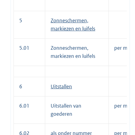
5
Zonneschermen,
markiezen en luifels
5.01
Zonneschermen,
per m1 pe
markiezen en luifels
6
Uitstallen
6.01
Uitstallen van
per m2 pe
goederen
6.02
als onder nummer
per m2 p