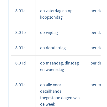
8.01a
op zaterdag en op
per dag
koopzondag
8.01b
op vrijdag
per dag
8.01c
op donderdag
per dag
8.01d
op maandag, dinsdag
per dag
en woensdag
8.01e
op alle voor
per maa
detailhandel
toegestane dagen van
de week