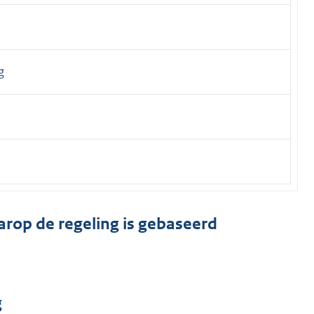
g
arop de regeling is gebaseerd
g