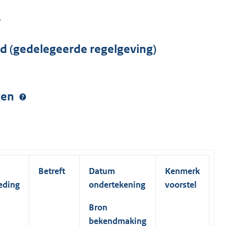
.
rd (gedelegeerde regelgeving)
ngen
Betreft
Datum
Kenmerk
eding
ondertekening
voorstel
Bron
bekendmaking