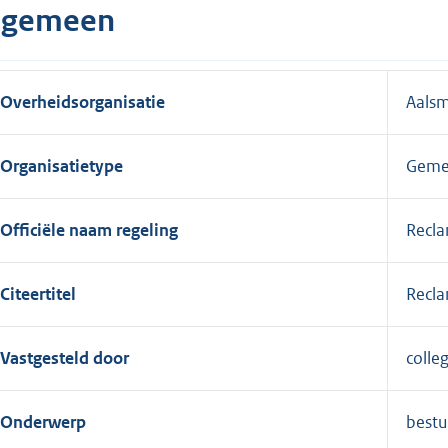
lgemeen
Overheidsorganisatie
Aals
Organisatietype
Geme
Officiële naam regeling
Recla
Citeertitel
Recla
Vastgesteld door
colle
Onderwerp
bestu