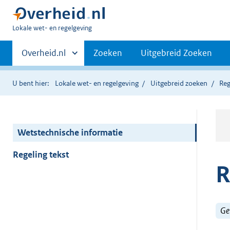
U
Lokale wet- en regelgeving
bent
Primaire
hier:
Andere
Overheid.nl
Zoeken
Uitgebreid Zoeken
sites
navigatie
binnen
U bent hier:
Lokale wet- en regelgeving
Uitgebreid zoeken
Reg
Wetstechnische informatie
Regeling tekst
R
Ge