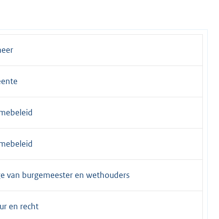
meer
ente
mebeleid
mebeleid
ge van burgemeester en wethouders
ur en recht